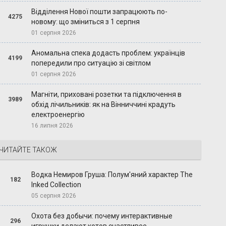
Відділення Нової пошти запрацюють по-
4275
новому: що зміниться з 1 серпня
01 серпня 2026
Аномальна спека додасть проблем: українців
4199
попередили про ситуацію зі світлом
01 серпня 2026
Магніти, приховані розетки та підключення в
3989
обхід лічильників: як на Вінниччині крадуть
електроенергію
16 липня 2026
ЧИТАЙТЕ ТАКОЖ
Водка Немиров Груша: Полум'яний характер The
182
Inked Collection
05 серпня 2026
Охота без добычи: почему интерактивные
296