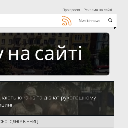
Про проект
Реклама на сайті
Моя Вінниця
авчають юнаків та дівчат рукопашному
ицині
СЬОГОДНІ У ВІННИЦІ