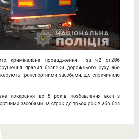
о кримінальне провадження за ч.2 ст.286
орушення правил безпеки дорожнього руху або
і керують транспортними засобами, що спричинило
ене покарання до 8 років позбавлення волі з
ртними засобами на строк до трьох років або без