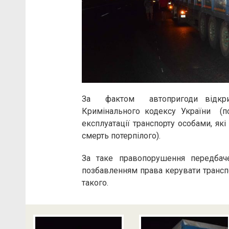
За фактом автопригоди відкрит
Кримінального кодексу України (п
експлуатації транспорту особами, як
смерть потерпілого).
За таке правопорушення передбач
позбавленням права керувати транспо
такого.