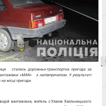
иця сталась дорожньо-транспортна пригода за
вантажівки «MAN» з напівпричепом. У результаті
на місці пригоди.
водій вантажівки, житель с.Уланів Хмільницького