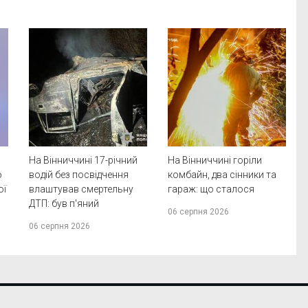
На Вінниччині 17-річний
На Вінниччині горіли
о
водій без посвідчення
комбайн, два сінники та
ої
влаштував смертельну
гараж: що сталося
ДТП: був п'яний
06 серпня 2026
06 серпня 2026