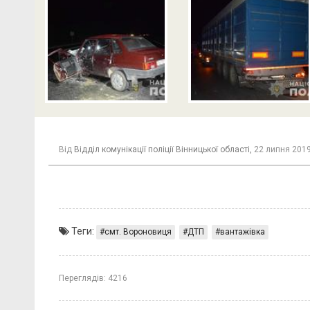
Від
Відділ комунікації поліції Вінницької області,
22 липня 2019
Теги:
смт. Вороновиця
ДТП
вантажівка
Переглядів:
4216