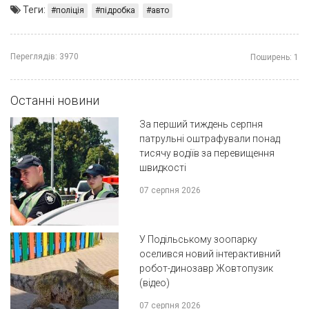
Теги:
поліція
підробка
авто
Переглядів:
3970
Поширень:
1
Останні новини
За перший тиждень серпня
патрульні оштрафували понад
тисячу водіїв за перевищення
швидкості
07 серпня 2026
У Подільському зоопарку
оселився новий інтерактивний
робот-динозавр Жовтопузик
(відео)
07 серпня 2026