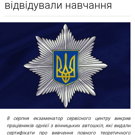
відвідували навчання
8 серпня екзаменатор сервісного центру викрив
працівників однієї з вінницьких автошкіл, які видали
сертифікати про вивчення повного теоретичного