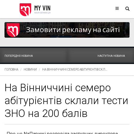
ПОПЕРЕДНЯ НОВИНА
НАСТУПНА НОВИНА
ГОЛОВНА
НОВИНИ
НА ВІННИЧЧИНІ СЕМЕРО АБІТУРІЄНТІВ СКЛ...
На Вінниччині семеро
абітурієнтів склали тести
ЗНО на 200 балів
Про це NaПарижі розповіла заступник директора