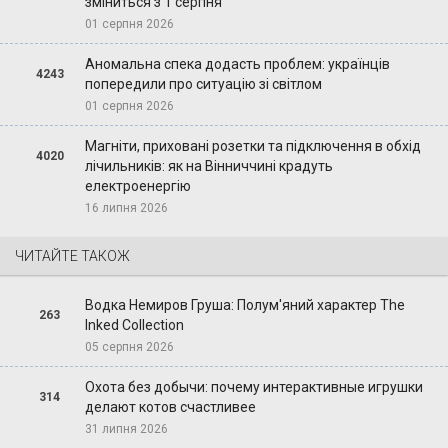
зміниться з 1 серпня
01 серпня 2026
Аномальна спека додасть проблем: українців
4243
попередили про ситуацію зі світлом
01 серпня 2026
Магніти, приховані розетки та підключення в обхід
4020
лічильників: як на Вінниччині крадуть
електроенергію
16 липня 2026
ЧИТАЙТЕ ТАКОЖ
Водка Немиров Груша: Полум'яний характер The
263
Inked Collection
05 серпня 2026
Охота без добычи: почему интерактивные игрушки
314
делают котов счастливее
31 липня 2026