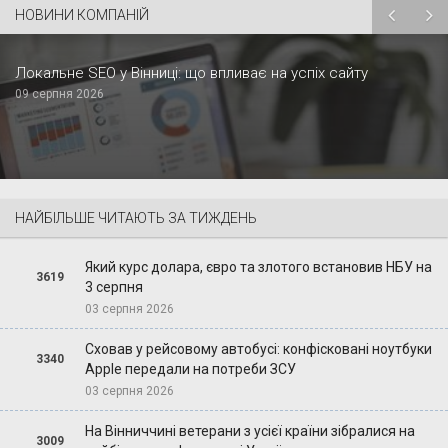
НОВИНИ КОМПАНІЙ
Локальне SEO у Вінниці: що впливає на успіх сайту
09 серпня 2026
НАЙБІЛЬШЕ ЧИТАЮТЬ ЗА ТИЖДЕНЬ
Який курс долара, євро та злотого встановив НБУ на
3619
3 серпня
03 серпня 2026
Сховав у рейсовому автобусі: конфісковані ноутбуки
3340
Apple передали на потреби ЗСУ
03 серпня 2026
На Вінниччині ветерани з усієї країни зібралися на
3009