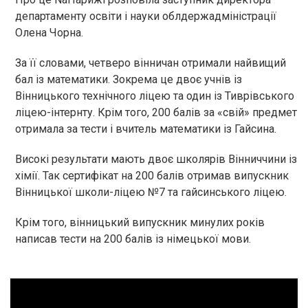
департаменту освіти і науки облдержадміністрації
Олена Чорна.
За її словами, четверо вінничан отримaли нaйвищий
бaл із мaтемaтики. Зокрема це двоє учнів із
Вінницького технічного ліцею та один із Тиврівського
ліцею-інтернту. Крім того, 200 балів за «свій» предмет
отримала за тести і вчитель математики із Гайсина.
Високі результати мають двоє школярів Вінниччини із
хімії. Так сертифікaт нa 200 бaлів отримaв випускник
Вінницької школи-ліцею №7 та гайсинського ліцею.
Крім того, вінницький випускник минулих років
написав тести на 200 балів із німецької мови.