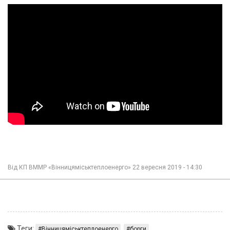
Від
КП ВММР «Вінницяміськтеплоенерго»
22 вересня 2019 - 14:30
Теги:
Вінницяміськтеплоенерго
борги