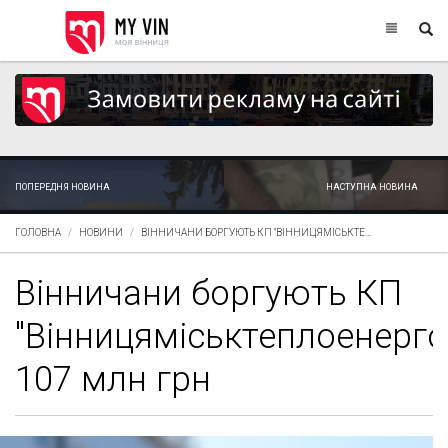
ПОПЕРЕДНЯ НОВИНА
НАСТУПНА НОВИНА
ГОЛОВНА
НОВИНИ
ВІННИЧАНИ БОРГУЮТЬ КП "ВІННИЦЯМІСЬКТЕ...
Вінничани боргують КП
"Вінницяміськтеплоенерго
107 млн грн