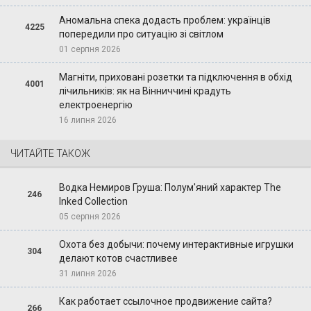
Аномальна спека додасть проблем: українців
4225
попередили про ситуацію зі світлом
01 серпня 2026
Магніти, приховані розетки та підключення в обхід
4001
лічильників: як на Вінниччині крадуть
електроенергію
16 липня 2026
ЧИТАЙТЕ ТАКОЖ
Водка Немиров Груша: Полум'яний характер The
246
Inked Collection
05 серпня 2026
Охота без добычи: почему интерактивные игрушки
304
делают котов счастливее
31 липня 2026
Как работает ссылочное продвижение сайта?
266