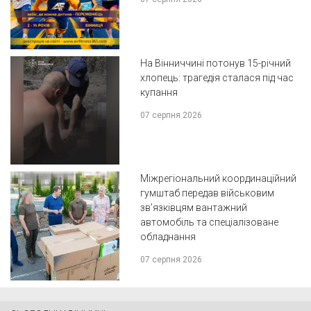
На Вінниччині потонув 15-річний
хлопець: трагедія сталася під час
купання
07 серпня 2026
Міжрегіональний координаційний
гумштаб передав військовим
зв’язківцям вантажний
автомобіль та спеціалізоване
обладнання
07 серпня 2026