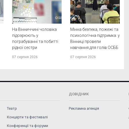
На Вінниччині чоловіка
Мінна безпека, пожежі та
підозрюють у
психологічна підтримка: у
пограбуванні та побитті
Вінниці провели
рідної сестри
навчання для голів ОСББ
07 серпня 2026
07 серпня 2026
ДОВІДНИК
Театр
Рекламна агенція
Концерти та фестивалі
Конференції та форуми