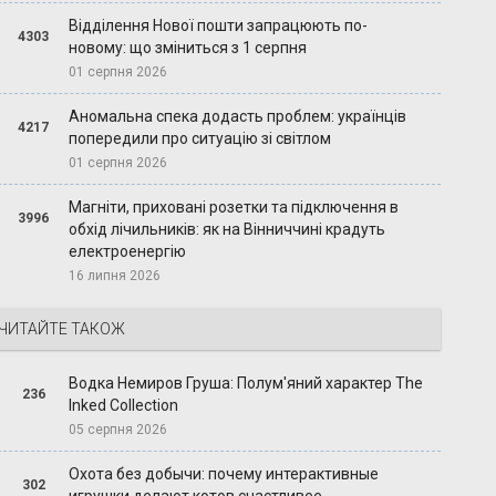
Відділення Нової пошти запрацюють по-
4303
новому: що зміниться з 1 серпня
01 серпня 2026
Аномальна спека додасть проблем: українців
4217
попередили про ситуацію зі світлом
01 серпня 2026
Магніти, приховані розетки та підключення в
3996
обхід лічильників: як на Вінниччині крадуть
електроенергію
16 липня 2026
ЧИТАЙТЕ ТАКОЖ
Водка Немиров Груша: Полум'яний характер The
236
Inked Collection
05 серпня 2026
Охота без добычи: почему интерактивные
302