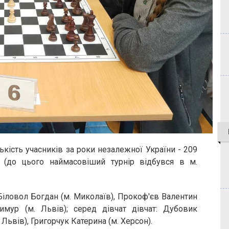
ькість учасників за роки незалежної України - 209
и (до цього наймасовіший турнір відбувся в м.
 Біловол Богдан (м. Миколаїв), Прокоф'єв Валентин
Тимур (м. Львів); серед дівчат дівчат: Дубовик
. Львів), Григорчук Катерина (м. Херсон).