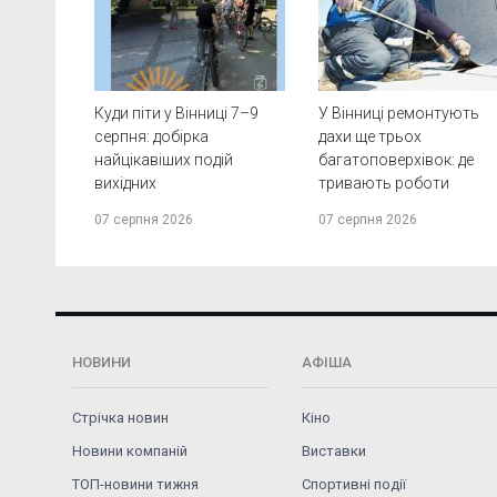
Куди піти у Вінниці 7–9
У Вінниці ремонтують
серпня: добірка
дахи ще трьох
найцікавіших подій
багатоповерхівок: де
вихідних
тривають роботи
07 серпня 2026
07 серпня 2026
НОВИНИ
АФІША
Стрічка новин
Кіно
Новини компаній
Виставки
ТОП-новини тижня
Спортивні події