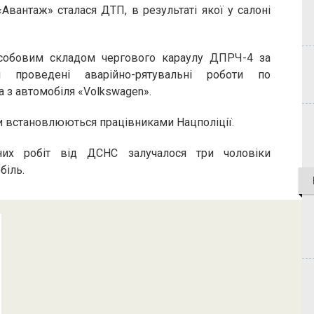
вантаж» сталася ДТП, в результаті якої у салоні
собовим складом чергового караулу ДПРЧ-4 за
 проведені аварійно-рятувальні роботи по
 з автомобіля «Volkswagen».
и встановлюються працівниками Нацполіції.
них робіт від ДСНС залучалося три чоловіки
біль.