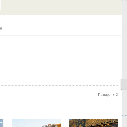
40
Поширень:
2