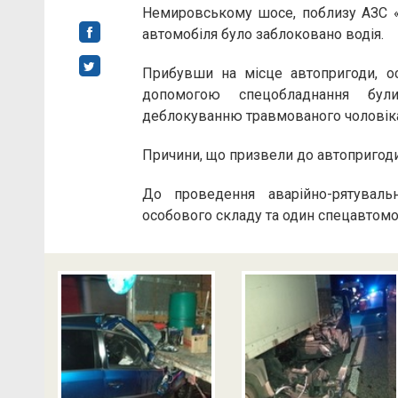
Немировському шосе, поблизу АЗС «А
автомобіля було заблоковано водія.
Прибувши на місце автопригоди, о
допомогою спецобладнання були
деблокуванню травмованого чоловіка
Причини, що призвели до автопригод
До проведення аварійно-рятуваль
особового складу та один спецавтомо