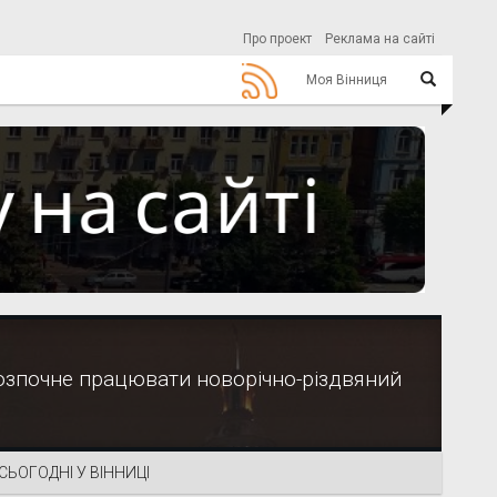
Про проект
Реклама на сайті
Моя Вінниця
 розпочне працювати новорічно-різдвяний
СЬОГОДНІ У ВІННИЦІ