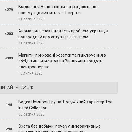
Відділення Нової пошти запрацюють по-
4279
новому: що зміниться з 1 серпня
01 серпня 2026
Аномальна спека додасть проблем: українців
4203
попередили про ситуацію зі світлом
01 серпня 2026
Магніти, приховані розетки та підключення в
3989
обхід лічильників: як на Вінниччині крадуть
електроенергію
16 липня 2026
ЧИТАЙТЕ ТАКОЖ
Водка Немиров Груша: Полум'яний характер The
198
Inked Collection
05 серпня 2026
Охота без добычи: почему интерактивные
298