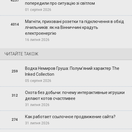
4237
попередили про ситуацію зі світлом
01 серпня 2026
Магніти, приховані розетки та підключення в обхід
4014
лічильників: як на Вінниччині крадуть
електроенергію
16 липня 2026
ЧИТАЙТЕ ТАКОЖ
Водка Немиров Груша: Полум'яний характер The
259
Inked Collection
05 серпня 2026
Охота без добычи: почему интерактивные игрушки
312
делают котов счастливее
31 липня 2026
Как работает ссылочное продвижение сайта?
274
31 липня 2026