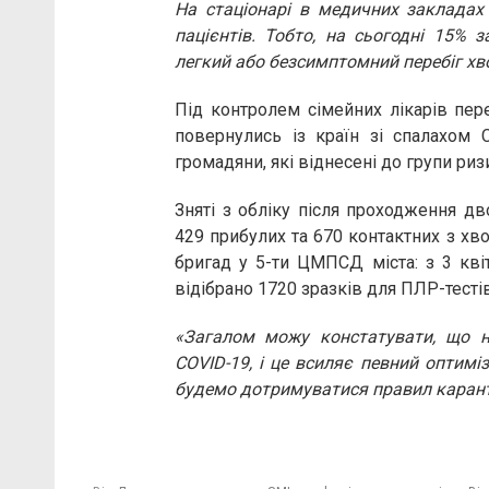
На стаціонарі в медичних закладах 
пацієнтів. Тобто, на сьогодні 15% 
легкий або безсимптомний перебіг хв
Під контролем сімейних лікарів пере
повернулись із країн зі спалахом 
громадяни, які віднесені до групи ри
Зняті з обліку після проходження дв
429 прибулих та 670 контактних з хв
бригад у 5-ти ЦМПСД міста: з 3 кві
відібрано 1720 зразків для ПЛР-тесті
«Загалом можу констатувати, що н
COVID-19, і це всиляє певний оптиміз
будемо дотримуватися правил каранти