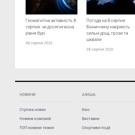
Геомагнітна активність 8
Погода на 8 серпня:
серпня: чи досягне вона
Вінниччину накриють
рівня бурі
сильні дощі, грози та
шквали
08 серпня 2026
08 серпня 2026
НОВИНИ
АФІША
Стрічка новин
Кіно
Новини компаній
Виставки
ТОП-новини тижня
Спортивні події