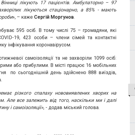
Вінниці лікують 17 пацієнтів. Амбулаторно – 97
захворілих лікуються стаціонарно, а 85% - мають
ороби
», – каже
Сергій Моргунов
.
буває 595 осіб. В тому числі 75 – громадяни, які
COVID-19, 423 особи – члени сімей та контактні
зику інфікування коронавірусом.
отижневої самоізоляції та не захворіли 1099 осіб:
орими або прибулими. В місті працює 16 мобільних
тня по сьогоднішній день здійснено 888 виїздів,
в.
емає різкого спалаху нововиявлених хворих на
м. Але все залежить від того, наскільки ми і далі
ну і самоізоляції»
, - додав міський голова.