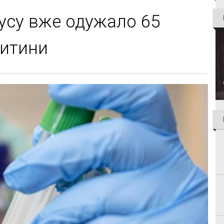
русу вже одужало 65
дитини