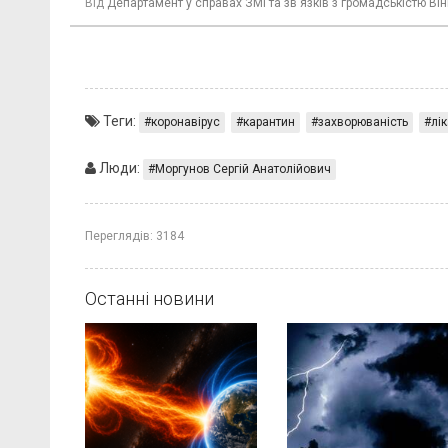
Від
Департамент у справах ЗМІ та зв'язків з громадськістю Він
Теги:
коронавірус
карантин
захворюваність
лік
Люди:
Моргунов Сергій Анатолійович
Переглядів:
3184
Останні новини