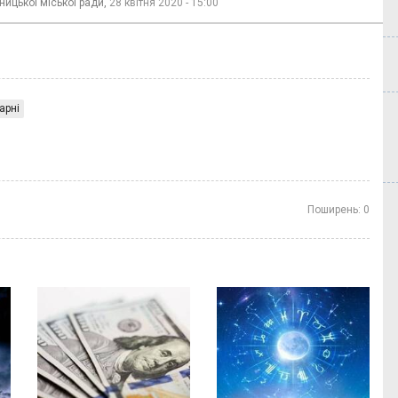
ницької міської ради,
28 квітня 2020 - 15:00
арні
Поширень:
0