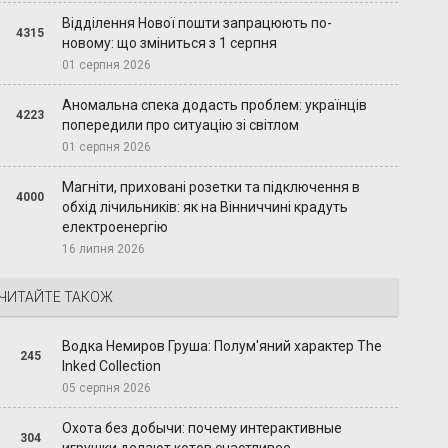
Відділення Нової пошти запрацюють по-
4315
новому: що зміниться з 1 серпня
01 серпня 2026
Аномальна спека додасть проблем: українців
4223
попередили про ситуацію зі світлом
01 серпня 2026
Магніти, приховані розетки та підключення в
4000
обхід лічильників: як на Вінниччині крадуть
електроенергію
16 липня 2026
ЧИТАЙТЕ ТАКОЖ
Водка Немиров Груша: Полум'яний характер The
245
Inked Collection
05 серпня 2026
Охота без добычи: почему интерактивные
304