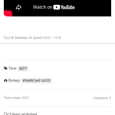
Від
UA: Вінниця,
06 травня 2020 - 14:40
Теги:
ДТП
Вулиці:
ЛЬВІВСЬКЕ ШОСЕ
Переглядів:
3531
Поширень:
0
Останні новини