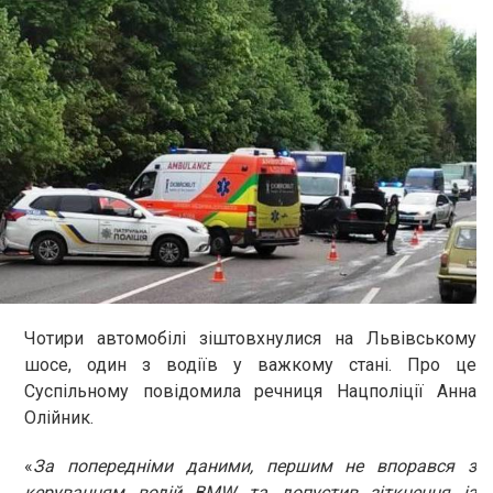
Чотири автомобілі зіштовхнулися на Львівському
шосе, один з водіїв у важкому стані. Про це
Суспільному повідомила речниця Нацполіції Анна
Олійник.
«
За попередніми даними, першим не впорався з
керуванням водій BMW та допустив зіткнення із