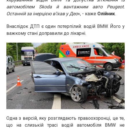
автомобілем Skoda й вантажним авто Peugeot.
Останній за інерцією в'їхав у Део
», - каже
Олійник
.
Внаслідок ДТП є один потерпілий: водій BMW. Його у
важкому стані доправили до лікарні.
Одна з версій, яку розглядають правоохоронці, це те,
що на слизькій трасі водій автомобіля BMW не