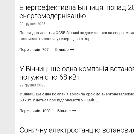
Енергоефективна Вінниця: понад 2
енергомодернізацію
23 грудня 2025
Понад два десятки ОСББ Вінниці подали заявки на енергомоде
розвивають сонячну генерацію та впр...
Переглядів: 767
Більше
У Вінниці ще одна компанія встано
потужністю 68 кВт
22 грудня 2025
У Вінниці ще одна компанія зробила крок до енергонезалежн
68 кВт. Йдеться про підприємство «НАФТ...
Переглядів: 1003
Більше
Сонячну електростанцію встановил