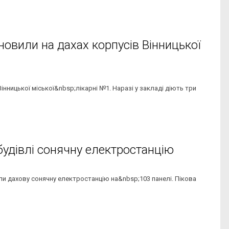
новили на дахах корпусів Вінницької
інницької міської&nbsp;лікарні №1. Наразі у закладі діють три
 будівлі сонячну електростанцію
ли дахову сонячну електростанцію на&nbsp;103 панелі. Пікова