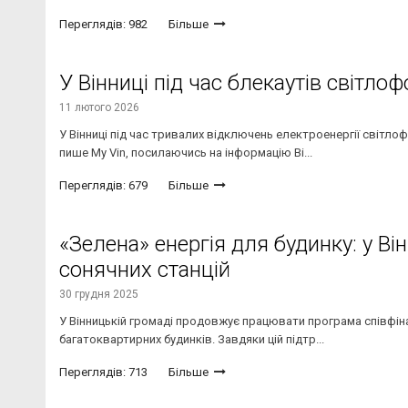
Переглядів: 982
Більше
У Вінниці під час блекаутів світ
11 лютого 2026
У Вінниці під час тривалих відключень електроенергії світл
пише My Vin, посилаючись на інформацію Ві...
Переглядів: 679
Більше
«Зелена» енергія для будинку: у В
сонячних станцій
30 грудня 2025
У Вінницькій громаді продовжує працювати програма співфін
багатоквартирних будинків. Завдяки цій підтр...
Переглядів: 713
Більше