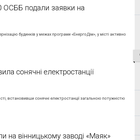
0 ОСББ подали заявки на
рнізацію будинків у межах програми «ЕнергоДім», у місті активно
вила сонячні електростанції
ості, встановивши сонячні електростанції загальною потужністю
и на вінницькому заводі «Маяк»