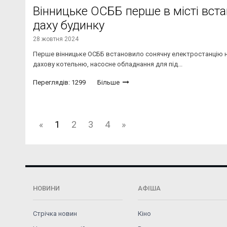
Вінницьке ОСББ перше в місті вст
даху будинку
28 жовтня 2024
Перше вінницьке ОСББ встановило сонячну електростанцію н
дахову котельню, насосне обладнання для під...
Переглядів: 1299
Більше
«
1
2
3
4
»
НОВИНИ
АФІША
Стрічка новин
Кіно