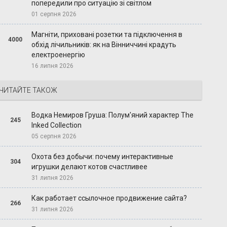
попередили про ситуацію зі світлом
01 серпня 2026
Магніти, приховані розетки та підключення в
4000
обхід лічильників: як на Вінниччині крадуть
електроенергію
16 липня 2026
ЧИТАЙТЕ ТАКОЖ
Водка Немиров Груша: Полум'яний характер The
245
Inked Collection
05 серпня 2026
Охота без добычи: почему интерактивные
304
игрушки делают котов счастливее
31 липня 2026
Как работает ссылочное продвижение сайта?
266
31 липня 2026