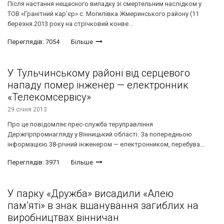
Після настання нещасного випадку зі смертельним наслідком у
ТОВ «Гранітний кар’єр» с. Могилівка Жмеринського району (11
березня 2013 року на стрічковий конве...
Переглядів: 7054
Більше
У Тульчинському районі від серцевого
нападу помер інженер — електронник
«Телекомсервісу»
29 січня 2013
Про це повідомляє прес-служба теруправління
Держгірпромнагляду у Вінницький області. За попередньою
інформацією 38-річний інженером — електронником, перебува...
Переглядів: 3971
Більше
У парку «Дружба» висадили «Алею
пам’яті» в знак вшанування загиблих на
виробництвах вінничан