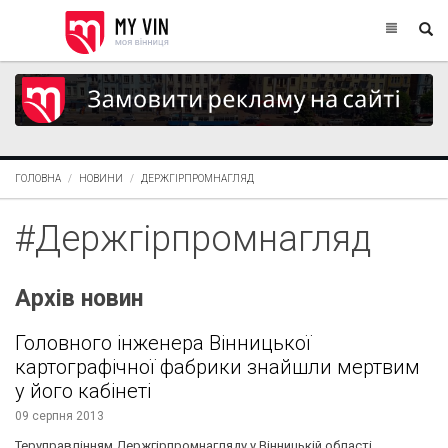
ГОЛОВНА
НОВИНИ
ДЕРЖГІРПРОМНАГЛЯД
#Держгірпромнагляд
Архів новин
Головного інженера Вінницької
картографічної фабрики знайшли мертвим
у його кабінеті
09 серпня 2013
Теруправлінням Держгірпромнагляду у Вінницькій області