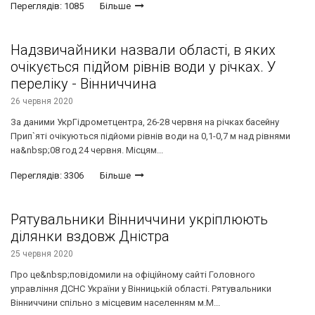
Переглядів: 1085
Більше
Надзвичайники назвали області, в яких
очікується підйом рівнів води у річках. У
переліку - Вінниччина
26 червня 2020
За даними УкрГідрометцентра, 26-28 червня на рiчках басейну
Прип`ятi очiкуються пiдйоми рiвнiв води на 0,1-0,7 м над рiвнями
на&nbsp;08 год 24 червня. Мiсцям...
Переглядів: 3306
Більше
Рятувальники Вінниччини укріплюють
ділянки вздовж Дністра
25 червня 2020
Про це&nbsp;повідомили на офіційному сайті Головного
управління ДСНС України у Вінницькій області. Рятувальники
Вінниччини спільно з місцевим населенням м.М...