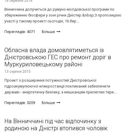
16 березня 2016
Вінниччина долучиться до румуно-молдовської програми по
збереженню біосфери у зоні річки Дністер.&nbsp;З пропозицією
участі у такому проекті сьогодні, 16 бер...
Переглядів: 4071
Більше
Обласна влада домовлятиметься із
Дністровською ГЕС про ремонт доріг в
Муркуриловецькому районі
13 серпня 2015
Проект з розширення потужностей Дністровської
гідроакумулюючої елекростанції покликаний забезпечити
державі - енергетичну безпеку, а мешканцям прилеглих тери...
Переглядів: 5209
Більше
На Вінниччині під час відпочинку з
родиною на Дністрі втопився чоловік