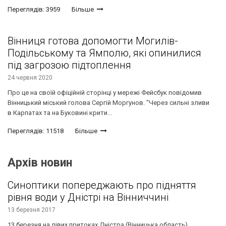
Переглядів: 3959
Більше
Вінниця готова допомогти Могилів-
Подільському та Ямполю, які опинилися
під загрозою підтоплення
24 червня 2020
Про це на своїй офіційній сторінці у мережі Фейсбук повідомив
Вінницький міський голова Сергій Моргунов. "Через сильні зливи
в Карпатах та на Буковині крити...
Переглядів: 11518
Більше
Архів новин
Синоптики попереджають про підняття
рівня води у Дністрі на Вінниччині
13 березня 2017
13 березня на лiвих притоках Днiстра (Вiнницька область)