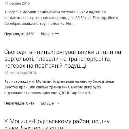
11 серпня 2015
10 серпня могилів-подільським рятувальникам надійшло
повідомлення про те, що напередодні о 20:50 в р. Дністер, біля с.
Серебрія, знайдено труп чоловіка. Не...
Переглядів: 3528
Більше
Сьогодні вінницькі рятувальники літали на
вертольоті, плавали на транспортері та
катерах на повітряній подушці
19 листопада 2013
19 листопада у м. Могилів-Подільський на лівому березі річки
Дністер пройшли спільні тренування, метою яких було
відпрацювати взаємодію сил УДСНС України у В...
Переглядів: 8719
Більше
У Могилів-Подільському районі по дну
річки Дністер тік спирт