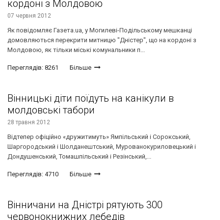
кордоні з Молдовою
07 червня 2012
Як повідомляє Газета.ua, у Могилеві-Подільському мешканці
домовляються перекрити митницю "Дністер", що на кордоні з
Молдовою, як тільки міські комунальники п...
Переглядів: 8261
Більше
Вінницькі діти поїдуть на канікули в
молдовські табори
28 травня 2012
Відтепер офіційно «дружитимуть» Ямпільський і Сорокський,
Шаргородський і Шолданештський, Мурованокуриловецький і
Дондушенський, Томашпільський і Резінський,...
Переглядів: 4710
Більше
Вінничани на Дністрі рятують 300
червонокнижних лебедів