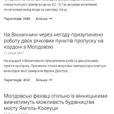
очiкується ріст рівнів води на 0,2 - 0,7 м, мiсцями можливий
початковий вихiд води на заплаву. На рі...
Переглядів: 2683
Більше
На Вінниччині через негоду призупинено
роботу двох річкових пунктів пропуску на
кордоні з Молдовою
11 січня 2017
На кордоні з Вінниччиною призупинили роботу два річкових
пункти пропуску. Причиною стала мінусова температура повітря,
внаслідок якої замерзли береги Дністра...
Переглядів: 4241
Більше
Молдовські фахівці спільно із вінницькими
вивчатимуть можливість будівництва
мосту Ямпіль-Косеуци