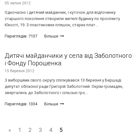
05 липня 2012
Одночасно і дитячий майданчик, і куточок для відпочинку
старшого покоління створили жителі будинку по проспекту
Юності, 19. З пластикових пляшок, старих плат...
Переглядів: 7137
Більше
Дитячі майданчики у села від Заболотного
і Фонду Порошенка
15 березня 2012
З виборцями свого округу спілкувався 13 березня у Бершаді
депутат обласної ради Григорій Заболотний. Окрім громадян,
звертались до Заболотного і сільські гро...
Переглядів: 1334
Більше
«
1
2
3
4
5