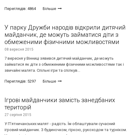
Переглядів: 4864
Більше
У парку Дружби народів відкрили дитячий
майданчик, де можуть займатися діти з
обмеженими фізичними можливостями
08 вересня 2015
7 вересня у Вінниці зявився дитячий майданчик, де можуть
займатися як діти з обмеженими фізичними можливостями так і
звичайні малята. Спільні ігри та спілкув...
Переглядів: 5297
Більше
Ігрові майданчики замість занедбаних
територій
27 серпня 2015
У П’ятничанських малят - радість. Їм облаштували сучасний
ігровий майданчик. З будиночком, гіркою, рукоходом та турніком.