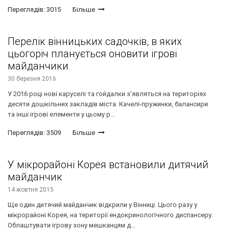
Переглядів: 3015
Більше
Перелік вінницьких садочків, в яких
цьогоріч планується оновити ігрові
майданчики
30 березня 2016
У 2016 році нові каруселі та гойдалки з’являться на територіях
десяти дошкільних закладів міста. Качелі-пружинки, балансири
та інші ігрові елементи у цьому р...
Переглядів: 3509
Більше
У мікрорайоні Корея встановили дитячий
майданчик
14 жовтня 2015
Ще один дитячий майданчик відкрили у Вінниці. Цього разу у
мікрорайоні Корея, на території ендокринологічного диспансеру.
Облаштувати ігрову зону мешканцям д...