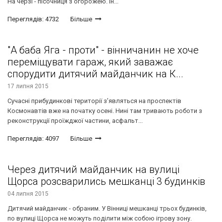
На черзі - пісочниця з огорожею. Ін...
Переглядів: 4732
Більше
"А баба Яга - проти" - вінничанин не хоче
переміщувати гараж, який заважає
спорудити дитячий майданчик на К...
17 липня 2015
Сучасні прибудинкові території з’являться на проспектів
Космонавтів вже на початку осені. Нині там тривають роботи з
реконструкції проїжджої частини, асфальт...
Переглядів: 4097
Більше
Через дитячий майданчик на вулиці
Щорса розсварились мешканці 3 будинків
04 липня 2015
Дитячий майданчик - обраним. У Вінниці мешканці трьох будинків,
по вулиці Щорса не можуть поділити між собою ігрову зону.