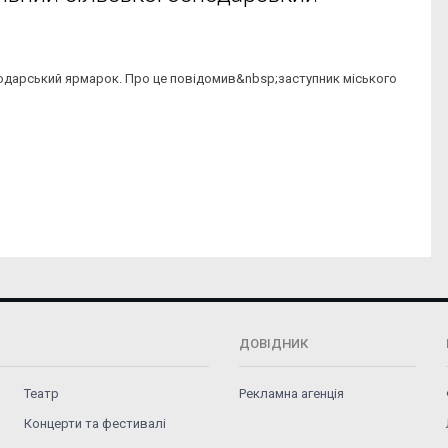
подарський ярмарок. Про це повідомив&nbsp;заступник міського
ДОВІДНИК
Театр
Рекламна агенція
Концерти та фестивалі