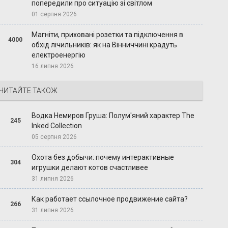
попередили про ситуацію зі світлом
01 серпня 2026
Магніти, приховані розетки та підключення в
4000
обхід лічильників: як на Вінниччині крадуть
електроенергію
16 липня 2026
ЧИТАЙТЕ ТАКОЖ
Водка Немиров Груша: Полум'яний характер The
245
Inked Collection
05 серпня 2026
Охота без добычи: почему интерактивные
304
игрушки делают котов счастливее
31 липня 2026
Как работает ссылочное продвижение сайта?
266
31 липня 2026