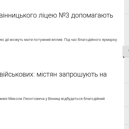
і вінницького ліцею №3 допомагають
икі дії можуть мати потужний вплив. Під час благодійного ярмарку
військових: містян запрошують на
 імені Миколи Леонтовича у Вінниці відбудеться благодійний