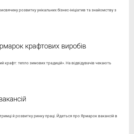
исвячену розвитку унікальних бізнес-ініціатив та знайомству з
ярмарок крафтових виробів
кий крафт: тепло зимових традицій». На відвідувачів чекають
вакансій
ідтримці й розвитку ринку праці. Йдеться про Ярмарок вакансій в