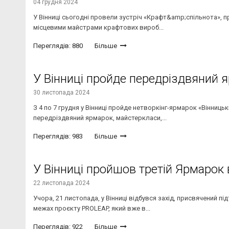
04 грудня 2024
У Вінниці сьогодні провели зустріч «Крафт&amp;спільнота», пр
місцевими майстрами крафтових вироб...
Переглядів: 880
Більше
У Вінниці пройде передріздвяний 
30 листопада 2024
З 4 по 7 грудня у Вінниці пройде нетворкінг-ярмарок «Вінниць
передріздвяний ярмарок, майстеркласи,...
Переглядів: 983
Більше
У Вінниці пройшов третій Ярмарок 
22 листопада 2024
Учора, 21 листопада, у Вінниці відбувся захід, присвячений п
межах проєкту PROLEAP, який вже в...
Переглядів: 922
Більше