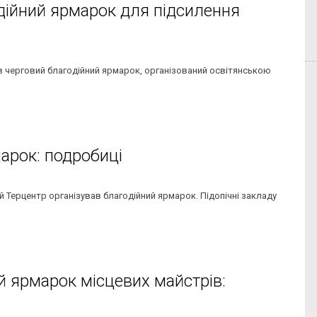
одійний ярмарок для підсилення
ов черговий благодійний ярмарок, організований освітянською
марок: подробиці
кий Терцентр організував благодійний ярмарок. Підопічні закладу
й ярмарок місцевих майстрів: