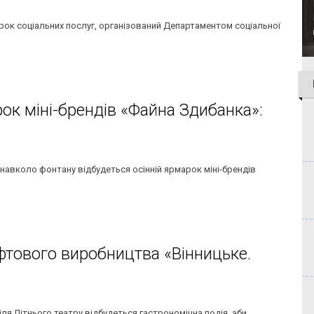
арок соціальних послуг, організований Департаментом соціальної
рок міні-брендів «Файна Здибанка»:
 навколо фонтану відбудеться осінній ярмарок міні-брендів
фтового виробництва «Вінницьке.
іля Літнього театру відбудеться гастрономічна подія, аби