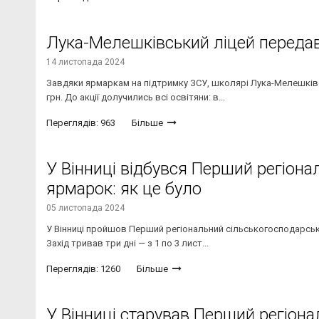
Лука-Мелешківський ліцей передав
14 листопада 2024
Завдяки ярмаркам на підтримку ЗСУ, школярі Лука-Мелешківсь
грн. До акції долучились всі освітяни: в...
Переглядів: 963
Більше
У Вінниці відбувся Перший регіон
ярмарок: як це було
05 листопада 2024
У Вінниці пройшов Перший регіональний сільськогосподарськи
Захід тривав три дні — з 1 по 3 лист...
Переглядів: 1260
Більше
У Вінниці старував Перший регіон