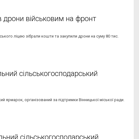
 дрони військовим на фронт
кого ліцею зібрали кошти та закупили дрони на суму 80 тис.
альний сільськогосподарський
й ярмарок, організований за підтримки Вінницької міської ради.
альний сільськогосподарський