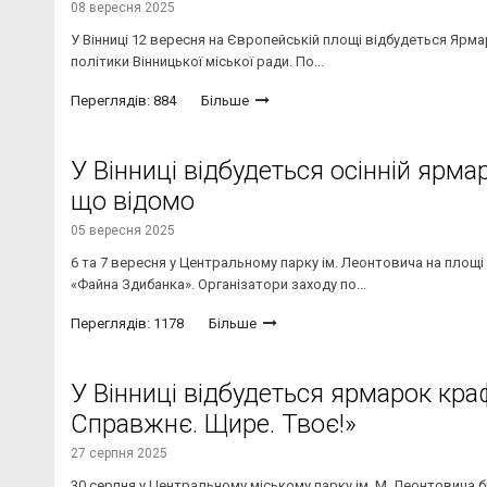
08 вересня 2025
У Вінниці 12 вересня на Європейській площі відбудеться Ярм
політики Вінницької міської ради. По...
Переглядів: 884
Більше
У Вінниці відбудеться осінній ярма
що відомо
05 вересня 2025
6 та 7 вересня у Центральному парку ім. Леонтовича на площі
«Файна Здибанка». Організатори заходу по...
Переглядів: 1178
Більше
У Вінниці відбудеться ярмарок кра
Справжнє. Щире. Твоє!»
27 серпня 2025
30 серпня у Центральному міському парку ім. М. Леонтовича б