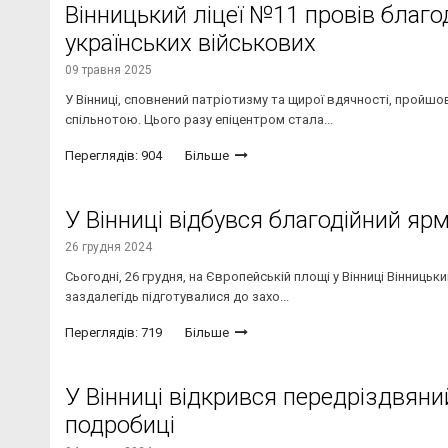
Вінницький ліцеї №11 провів благ
українських військових
09 травня 2025
У Вінниці, сповнений патріотизму та щирої вдячності, пройш
спільнотою. Цього разу епіцентром стала...
Переглядів: 904
Більше
У Вінниці відбувся благодійний яр
26 грудня 2024
Сьогодні, 26 грудня, на Європейській площі у Вінниці Вінниць
заздалегідь підготувалися до захо...
Переглядів: 719
Більше
У Вінниці відкрився передріздвяни
подробиці