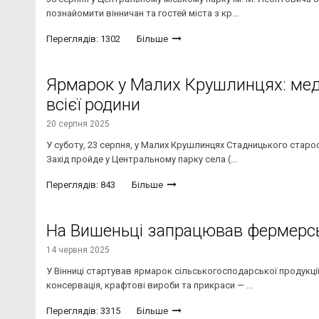
познайомити вінничан та гостей міста з кр...
Переглядів: 1302
Більше
Ярмарок у Малих Крушлинцях: мед,
всієї родини
20 серпня 2025
У суботу, 23 серпня, у Малих Крушлинцях Стадницького старо
Захід пройде у Центральному парку села (...
Переглядів: 843
Більше
На Вишеньці запрацював фермерс
14 червня 2025
У Вінниці стартував ярмарок сільськогосподарської продукції: 
консервація, крафтові вироби та прикраси — ...
Переглядів: 3315
Більше