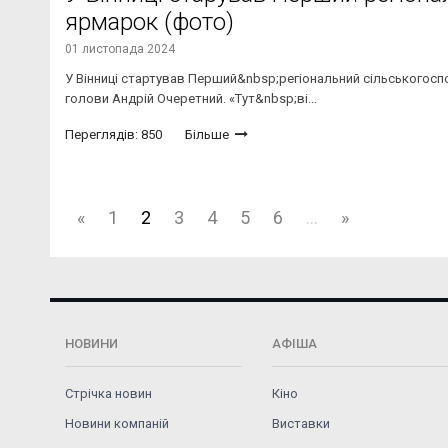
ярмарок (фото)
01 листопада 2024
У Вінниці стартував Перший&nbsp;регіональний сільськогос
голови Андрій Очеретний. «Тут&nbsp;ві...
Переглядів: 850
Більше
«
1
2
3
4
5
6
...
»
НОВИНИ
АФІША
Стрічка новин
Кіно
Новини компаній
Виставки