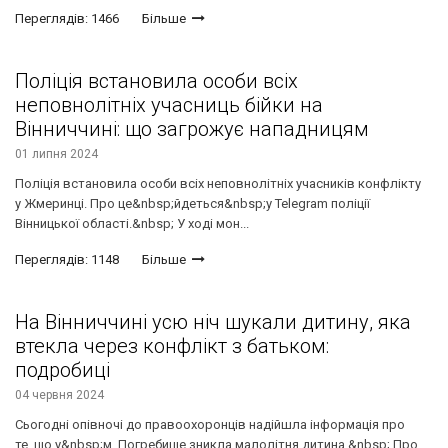
Переглядів: 1466
Більше
Поліція встановила особи всіх
неповнолітніх учасниць бійки на
Вінниччині: що загрожує нападницям
01 липня 2024
Поліція встановила особи всіх неповнолітніх учасників конфлікту
у Жмеринці. Про це&nbsp;йдеться&nbsp;у Telegram поліції
Вінницької області.&nbsp; У ході мон...
Переглядів: 1148
Більше
На Вінниччині усю ніч шукали дитину, яка
втекла через конфлікт з батьком:
подробиці
04 червня 2024
Сьогодні опівночі до правоохоронців надійшла інформація про
те, що у&nbsp;м. Погребище зникла малолітня дитина.&nbsp; Про