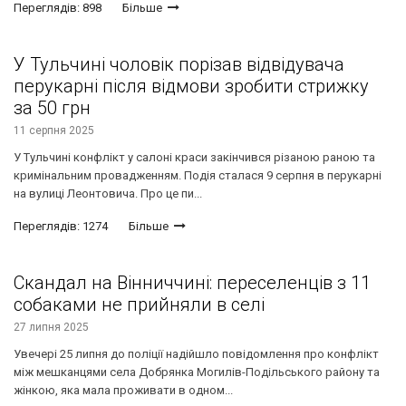
Переглядів: 898
Більше
У Тульчині чоловік порізав відвідувача
перукарні після відмови зробити стрижку
за 50 грн
11 серпня 2025
У Тульчині конфлікт у салоні краси закінчився різаною раною та
кримінальним провадженням. Подія сталася 9 серпня в перукарні
на вулиці Леонтовича. Про це пи...
Переглядів: 1274
Більше
Скандал на Вінниччині: переселенців з 11
собаками не прийняли в селі
27 липня 2025
Увечері 25 липня до поліції надійшло повідомлення про конфлікт
між мешканцями села Добрянка Могилів-Подільського району та
жінкою, яка мала проживати в одном...