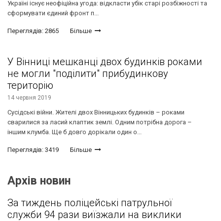
Україні існує неофіційна угода: відкласти убік старі розбіжності та
сформувати єдиний фронт п...
Переглядів: 2865
Більше
У Вінниці мешканці двох будинків роками
не могли "поділити" прибудинкову
територію
14 червня 2019
Сусідські війни. Жителі двох Вінницьких будинків – роками
сварилися за ласий клаптик землі. Одним потрібна дорога –
іншим клумба. Ще б довго дорікали один о...
Переглядів: 3419
Більше
Архів новин
За тиждень поліцейські патрульної
служби 94 рази виїзжали на виклики