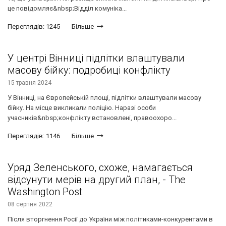
це повідомляє&nbsp;Відділ комуніка...
Переглядів: 1245
Більше
У центрі Вінниці підлітки влаштували
масову бійку: подробиці конфлікту
15 травня 2024
У Вінниці, на Європейській площі, підлітки влаштували масову
бійку. На місце викликали поліцію. Наразі особи
учасників&nbsp;конфлікту встановлені, правоохоро...
Переглядів: 1146
Більше
Уряд Зеленського, схоже, намагається
відсунути мерів на другий план, - The
Washington Post
08 серпня 2022
Після вторгнення Росії до України між політиками-конкурентами в