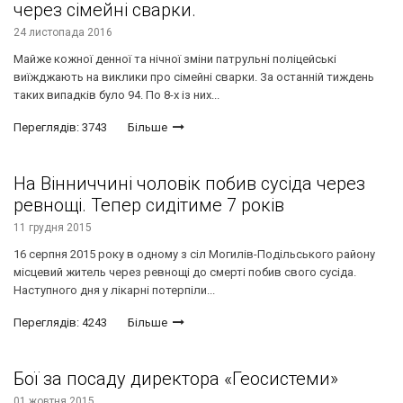
через сімейні сварки.
24 листопада 2016
Майже кожної денної та нічної зміни патрульні поліцейські
виїжджають на виклики про сімейні сварки. За останній тиждень
таких випадків було 94. По 8-х із них...
Переглядів: 3743
Більше
На Вінниччині чоловік побив сусіда через
ревнощі. Тепер сидітиме 7 років
11 грудня 2015
16 серпня 2015 року в одному з сіл Могилів-Подільського району
місцевий житель через ревнощі до смерті побив свого сусіда.
Наступного дня у лікарні потерпіли...
Переглядів: 4243
Більше
Бої за посаду директора «Геосистеми»
01 жовтня 2015