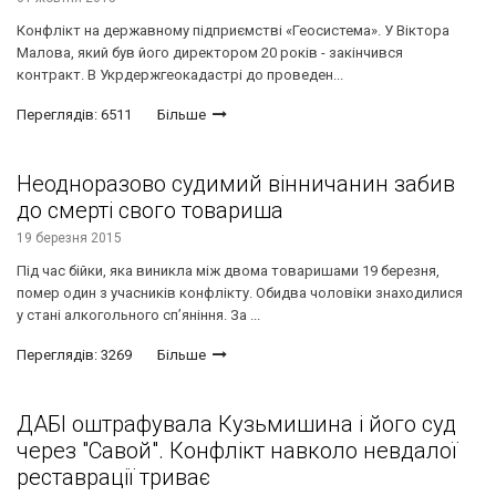
Конфлікт на державному підприємстві «Геосистема». У Віктора
Малова, який був його директором 20 років - закінчився
контракт. В Укрдержгеокадастрі до проведен...
Переглядів: 6511
Більше
Неодноразово судимий вінничанин забив
до смерті свого товариша
19 березня 2015
Під час бійки, яка виникла між двома товаришами 19 березня,
помер один з учасників конфлікту. Обидва чоловіки знаходилися
у стані алкогольного сп’яніння. За ...
Переглядів: 3269
Більше
ДАБІ оштрафувала Кузьмишина і його суд
через "Савой". Конфлікт навколо невдалої
реставрації триває