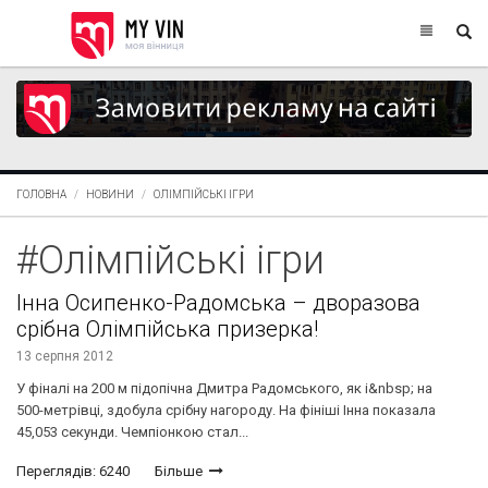
ГОЛОВНА
НОВИНИ
ОЛІМПІЙСЬКІ ІГРИ
#Олімпійські ігри
Інна Осипенко-Радомська – дворазова
срібна Олімпійська призерка!
13 серпня 2012
У фіналі на 200 м підопічна Дмитра Радомського, як і&nbsp; на
500-метрівці, здобула срібну нагороду. На фініші Інна показала
45,053 секунди. Чемпіонкою стал...
Переглядів: 6240
Більше