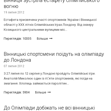
Вінниця зустріла естафету Олімпійського
вогню
19 липня 2012
Естафета присвячена участі спортсменів України і Вінницької
області у ХХХ літніх Олімпійських Іграх Лондону. Від скверу
Козицького центральними вулицями міс...
Переглядів: 10335
Більше
Вінницькі спортсмени поїдуть на олімпіаду
до Лондона
07 липня 2012
З 27 липня по 12 серпня у Лондоні пройдуть Олімпійські ігри.
Анатолій Миколюк один із п\'яти спортсменів, які поїде на
змагання. Хлопець займається паролітин...
Переглядів: 5934
Більше
До Олімпіади добіжать не всі вінницькі