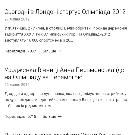
Сьогодні в Лондоні стартує Олімпіада-2012
27 липня 2012
У п\'ятницю, 27 липня, в столиці Великобританії пройде церемонія
відкриття ХХХ літніх Олімпійських ігор. На Олімпіаді-2012
виступлять 16 000 спортсменів з 20...
Переглядів: 7837
Більше
Уродженка Вінниці Анна Письменська їде
на Олімпіаду за перемогою
25 липня 2012
Двадцяти однорічна луганчанка, яка спеціалізується в стрибках у
воду, народилась і довгий час мешкала у Вінниці. І нині не втрачає
зв\'язок із рідним містом....
Переглядів: 5715
Більше