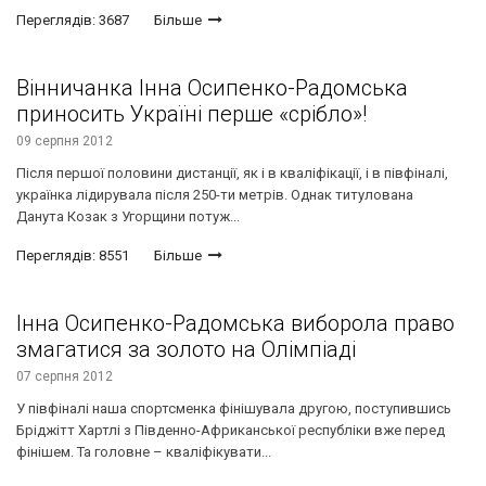
Переглядів: 3687
Більше
Вінничанка Інна Осипенко-Радомська
приносить Україні перше «срібло»!
09 серпня 2012
Після першої половини дистанції, як і в кваліфікації, і в півфіналі,
українка лідирувала після 250-ти метрів. Однак титулована
Данута Козак з Угорщини потуж...
Переглядів: 8551
Більше
Інна Осипенко-Радомська виборола право
змагатися за золото на Олімпіаді
07 серпня 2012
У півфіналі наша спортсменка фінішувала другою, поступившись
Бріджітт Хартлі з Південно-Африканської республіки вже перед
фінішем. Та головне – кваліфікувати...