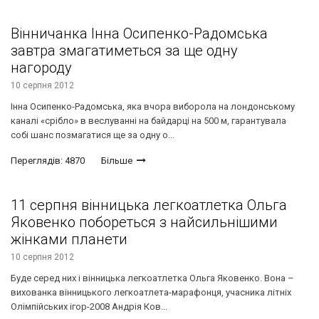
Вінничанка Інна Осипенко-Радомська
завтра змагатиметься за ще одну
нагороду
10 серпня 2012
Інна Осипенко-Радомська, яка вчора виборола на лондонському
каналі «срібло» в веслуванні на байдарці на 500 м, гарантувала
собі шанс позмагатися ще за одну о...
Переглядів: 4870
Більше
11 серпня вінницька легкоатлетка Ольга
Яковенко побореться з найсильнішими
жінками планети
10 серпня 2012
Буде серед них і вінницька легкоатлетка Ольга Яковенко. Вона –
вихованка вінницького легкоатлета-марафонця, учасника літніх
Олімпійських ігор-2008 Андрія Ков...