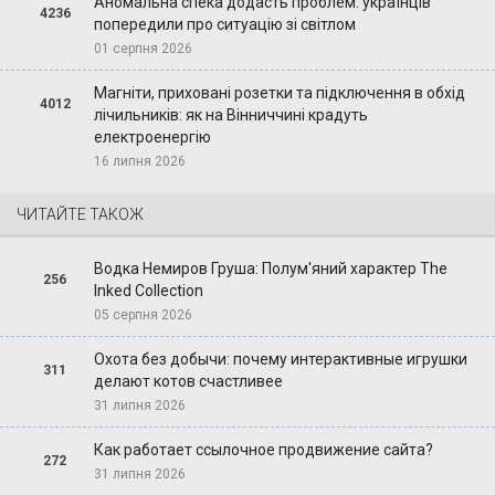
Аномальна спека додасть проблем: українців
4236
попередили про ситуацію зі світлом
01 серпня 2026
Магніти, приховані розетки та підключення в обхід
4012
лічильників: як на Вінниччині крадуть
електроенергію
16 липня 2026
ЧИТАЙТЕ ТАКОЖ
Водка Немиров Груша: Полум'яний характер The
256
Inked Collection
05 серпня 2026
Охота без добычи: почему интерактивные игрушки
311
делают котов счастливее
31 липня 2026
Как работает ссылочное продвижение сайта?
272
31 липня 2026