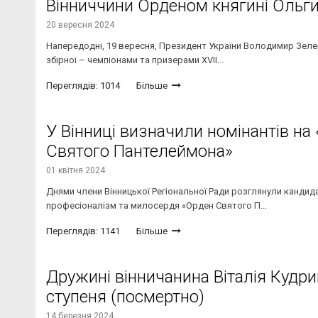
Вінниччини Орденом княгині Ольг
20 вересня 2024
Напередодні, 19 вересня, Президент України Володимир Зелен
збірної – чемпіонами та призерами ХVIІ...
Переглядів: 1014
Більше
У Вінниці визначили номінантів на
Святого Пантелеймона»
01 квітня 2024
Днями члени Вінницької Регіональної Ради розглянули кандида
професіоналізм та милосердя «Орден Святого П...
Переглядів: 1141
Більше
Дружині вінничанина Віталія Кудри
ступеня (посмертно)
14 березня 2024