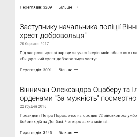
Переглядів: 3209
Більше
Заступнику начальника поліції Ві
хрест добровольця"
20 березня 2017
Під час розширеної наради за участі керівників обласного гл
«Лицарський хрест добровольця» заступ...
Переглядів: 3091
Більше
Вінничан Олександра Оцаберу та І
орденами "За мужність" посмертно
22 грудня 2016
Президент Петро Порошенко нагородив 72 військовослужбовці
бойових дій на Донбасі. Четверо захисників ві...
Переглядів: 3445
Більше