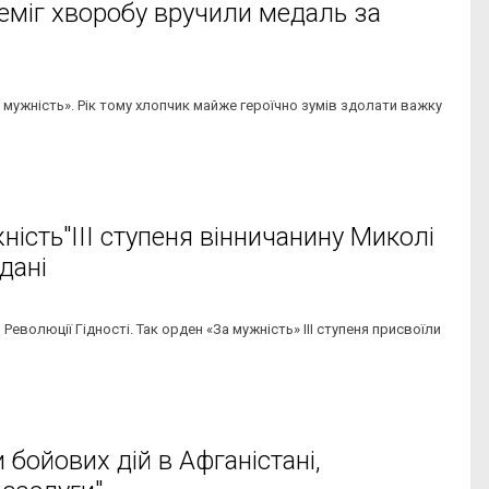
еміг хворобу вручили медаль за
 мужність». Рік тому хлопчик майже героїчно зумів здолати важку
ість"ІІІ ступеня вінничанину Миколі
дані
еволюції Гідності. Так орден «За мужність» ІІІ ступеня присвоїли
 бойових дій в Афганістані,