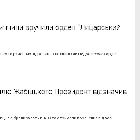
нниччини вручили орден "Лицарський
авку та районних підрозділів поліції Юрій Педос вручив орден
ллю Жабіцького Президент відзначив
, які брали участь в АТО та отримали поранення під час