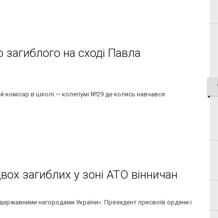
 загиблого на сході Павла
й комісар в школі — колегіумі №29 де колись навчався
ох загиблих у зоні АТО вінничан
державними нагородами України». Президент присвоїв ордени і