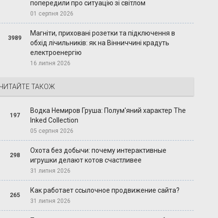
попередили про ситуацію зі світлом
01 серпня 2026
Магніти, приховані розетки та підключення в
3989
обхід лічильників: як на Вінниччині крадуть
електроенергію
16 липня 2026
ЧИТАЙТЕ ТАКОЖ
Водка Немиров Груша: Полум'яний характер The
197
Inked Collection
05 серпня 2026
Охота без добычи: почему интерактивные
298
игрушки делают котов счастливее
31 липня 2026
Как работает ссылочное продвижение сайта?
265
31 липня 2026