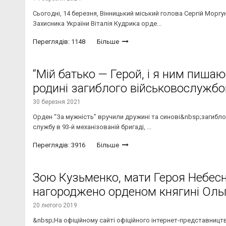
Сьогодні, 14 березня, Вінницький міський голова Сергій Морг
Захисника України Віталія Кудрика орде...
Переглядів: 1148
Більше
“Мій батько — Герой, і я ним пишаю
родині загиблого військовослужб
30 березня 2021
Орден “За мужність” вручили дружині та синові&nbsp;загибло
службу в 93-й механізованій бригаді, ...
Переглядів: 3916
Більше
Зою Кузьменко, мати Героя Небесн
нагороджено орденом княгині Ольги
20 лютого 2019
&nbsp;На офіційному сайті офіційного інтернет-представни