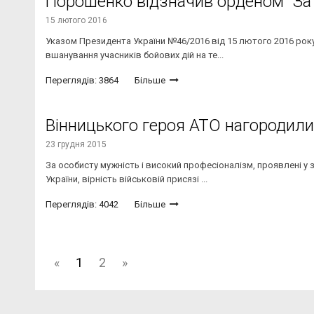
Порошенко відзначив орденом "За 
15 лютого 2016
Указом Президента України №46/2016 від 15 лютого 2016 рок
вшанування учасників бойових дій на те...
Переглядів: 3864
Більше
Вінницького героя АТО нагородили 
23 грудня 2015
За особисту мужність і високий професіоналізм, проявлені у з
України, вірність військовій присязі ...
Переглядів: 4042
Більше
«
1
2
»