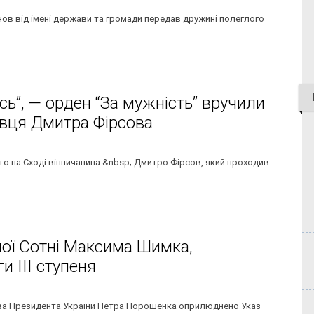
унов від імені держави та громади передав дружині полеглого
сь”, — орден “За мужність” вручили
овця Дмитра Фірсова
го на Сході вінничанина.&nbsp; Дмитро Фірсов, який проходив
ої Сотні Максима Шимка,
 ІІІ ступеня
цтва Президента України Петра Порошенка оприлюднено Указ