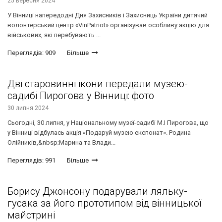
25 вересня 2024
У Вінниці напередодні Дня Захисників і Захисниць України дитячий
волонтерський центр «VinPatriot» організував особливу акцію для
військових, які перебувають ...
Переглядів: 909
Більше
Дві старовинні ікони передали музею-
садибі Пирогова у Вінниці: фото
30 липня 2024
Сьогодні, 30 липня, у Національному музеї-садибі М.І Пирогова, що
у Вінниці відбулась акція «Подаруй музею експонат». Родина
Олійників,&nbsp;Марина та Влади...
Переглядів: 991
Більше
Борису Джонсону подарували ляльку-
гусака за його прототипом від вінницької
майстрині