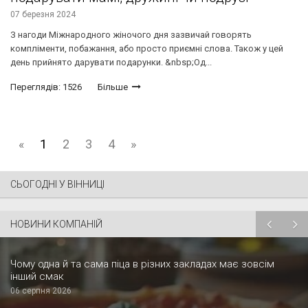
07 березня 2024
З нагоди Міжнародного жіночого дня зазвичай говорять
компліменти, побажання, або просто приємні слова. Також у цей
день прийнято дарувати подарунки. &nbsp;Од...
Переглядів: 1526
Більше
«
1
2
3
4
»
СЬОГОДНІ У ВІННИЦІ
НОВИНИ КОМПАНІЙ
Чому одна й та сама піца в різних закладах має зовсім
інший смак
06 серпня 2026