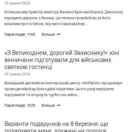
23 травня 2024
Колишньому прем'єр-міністру Великої Британії Борису Джонсону
передали дарунок з Вінниці. Це лялька-гусак&nbsp;за його
власним прототипом, яку виготовила&nbsp...
Переглядів: 1105
Більше
«З Великоднем, дорогий Захиснику!»: юні
вінничани підготували для військових
святкові гостинці
02 травня 2024
Вінницький дитячий волонтерський центр «VinPatriot» продовжує
проводити&nbsp;благодійні ініціативи. Цього разу вирішили
підтримати та огорнути турботою війсь...
Переглядів: 1070
Більше
Варіанти подарунків на 8 березня: що
подарувати мамі, дружині чи подрузі