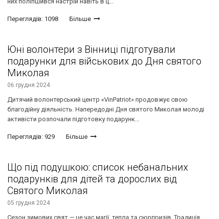
них поліпшився настрій навіть в ц...
Переглядів: 1098
Більше
Юні волонтери з Вінниці підготували
подарунки для військових до Дня святого
Миколая
06 грудня 2024
Дитячий волонтерський центр «VinPatriot» продовжує свою
благодійну діяльність. Напередодні Дня святого Миколая молоді
активісти розпочали підготовку подарунк...
Переглядів: 929
Більше
Що під подушкою: список небанальних
подарунків для дітей та дорослих від
Святого Миколая
05 грудня 2024
Сезон зимових свят — це час магії, тепла та сюрпризів. Традиція