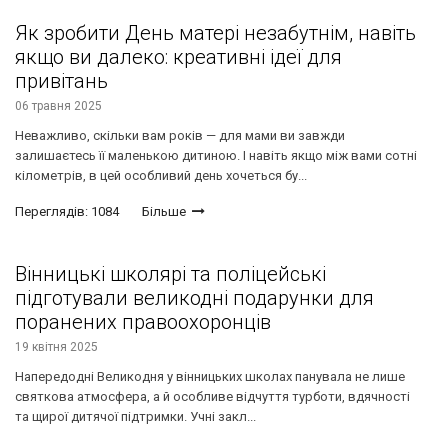
Як зробити День матері незабутнім, навіть
якщо ви далеко: креативні ідеї для
привітань
06 травня 2025
Неважливо, скільки вам років — для мами ви завжди
залишаєтесь її маленькою дитиною. І навіть якщо між вами сотні
кілометрів, в цей особливий день хочеться бу...
Переглядів: 1084
Більше
Вінницькі школярі та поліцейські
підготували великодні подарунки для
поранених правоохоронців
19 квітня 2025
Напередодні Великодня у вінницьких школах панувала не лише
святкова атмосфера, а й особливе відчуття турботи, вдячності
та щирої дитячої підтримки. Учні закл...