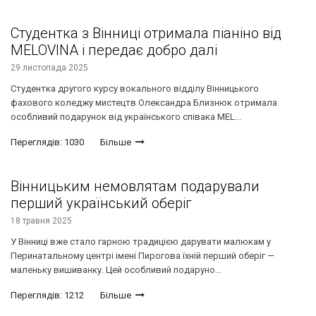
Студентка з Вінниці отримала піаніно від
MELOVINA і передає добро далі
29 листопада 2025
Студентка другого курсу вокального відділу Вінницького
фахового коледжу мистецтв Олександра Близнюк отримала
особливий подарунок від українського співака MEL...
Переглядів: 1030
Більше
Вінницьким немовлятам подарували
перший український оберіг
18 травня 2025
У Вінниці вже стало гарною традицією дарувати малюкам у
Перинатальному центрі імені Пирогова їхній перший оберіг —
маленьку вишиванку. Цей особливий подаруно...
Переглядів: 1212
Більше