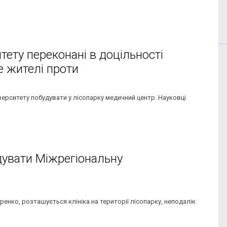
тету переконані в доцільності
ле жителі проти
ніверситету побудувати у лісопарку медичний центр. Науковці
удувати Міжрегіональну
ренко, розташується клініка на території лісопарку, неподалік