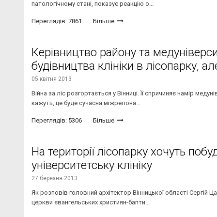
патологічному стані, показує реакцію о...
Переглядів: 7861
Більше
Керівництво району та медуніверси
будівництва клініки в лісопарку, а
05 квітня 2013
Війна за ліс розгортається у Вінниці. Її спричиняє намір меду
кажуть, це буде сучасна міжрегіона...
Переглядів: 5306
Більше
На території лісопарку хочуть поб
університетську клініку
27 березня 2013
Як розповів головний архітектор Вінницької області Сергій Ца
церкви євангельських християн-бапти...