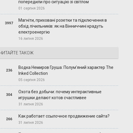
попередили про ситуацію зі світлом
01 серпня 2026
Магніти, приховані розетки та підключення в
3997
обхід лічильників: як на Вінниччині крадуть
електроенергію
16 липня 2026
ЧИТАЙТЕ ТАКОЖ
Водка Немиров Груша: Полум'яний характер The
236
Inked Collection
05 серпня 2026
Охота без добычи: почему интерактивные
304
игрушки делают котов счастливее
31 липня 2026
Как работает ссылочное продвижение сайта?
266
31 липня 2026