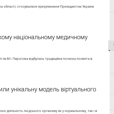
ка області, стосувалися призупинення Президентом України
ькому національному медичному
і ім.М.І. Пирогова відбулась традиційна почесна посвята в
рили унікальну модель віртуального
ює діяльність людського організму як у нормальному, так і в