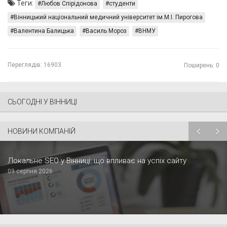
Теги:
Любов Спірідонова
студенти
Вінницький національний медичний університет ім.М.І. Пирогова
Валентина Балицька
Василь Мороз
ВНМУ
Переглядів:
16903
Поширень: 0
СЬОГОДНІ У ВІННИЦІ
НОВИНИ КОМПАНІЙ
Локальне SEO у Вінниці: що впливає на успіх сайту
09 серпня 2026