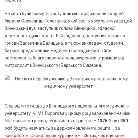
На святі були присутні заступник міністра охорони здоров’я
України Олександр Толстанов, який свого часу закінчував цей
Вінницький вуз, заступник голови Вінницької обласної
державної адміністрації Л.Спірідонова, заступник міського
голови Валентина Балицька, а також викладачі, студенти,
батьки, представники медичної громадськості. Свої
настанови та благословення першокурсники отримали від
митрополита Вінницького і Барського Симеона.
Слід відмітити, що до Вінницького національного медичного
університету ім. М.І. Пирогова у цьому році зараховано на різні
спеціальності рекордну кількість студентів –
1376
. З них
350
осіб будуть навчатись за держзамовленням, решта – за
контрактом. Серед першокурсників – і
26
тих, чиє навчання