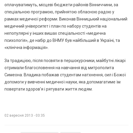
оплачуватимуть, місцеві бюджети районів Вінниччини, за
спеціальною програмою, прийнятою обласною радою у
рамках медичної реформи. Виконав Вінницький національний
медичний університет і план по набору студентів на
непопулярні у інших вишах спеціальності «медична
психологія», де набір до ВНМУ був найбільший в Україні, та
«клінічна інформація».
За традицією, після посвяти в першокурсники, майбутні лікарі
отримали благословення на навчання від митрополита
Симеона. Владика побажав студентам натхнення, сил і Божої
допомоги у вивченні медичної науки, яка допомагатиме їм
повертати здоров’я і рятувати життя людям.
02 вересня 2013 - 03:35