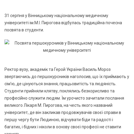
31 серпня у Вінницькому національному медичному
університеті ім.М.І. Пирогова відбулась традиційна почесна
посвята в студенти.
Ректор вузу, академік та Герой України Василь Мороз
звертаючись до першокурсників наголосив, що їх приймають у
сім’ю, де цінуються знання, працьовитість та людяність.
Студенти прийняли клятву, поклялись безкорисливо та
професійно служити людям. Їм урочисто зачитали послання
великого Лікаря М. Пирогова, на честь якого названий
університет, де він закликав продовжувачів своєї справи в
першу чергу бути Людиною, відчувати біди та радості і
багатих, і бідних і ніколи в основу своєї професії не ставити
користь.