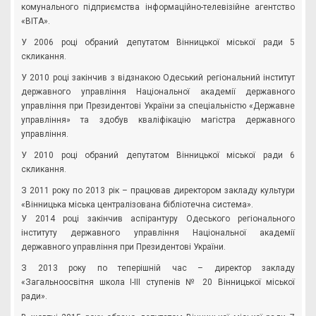
комунального підприємства інформаційно-телевізійне агентство
«ВІТА».
У 2006 році обраний депутатом Вінницької міської ради 5
скликання.
У 2010 році закінчив з відзнакою Одеський регіональний інститут
державного управління Національної академії державного
управління при Президентові України за спеціальністю «Державне
управління» та здобув кваліфікацію магістра державного
управління.
У 2010 році обраний депутатом Вінницької міської ради 6
скликання.
З 2011 року по 2013 рік – працював директором закладу культури
«Вінницька міська централізована бібліотечна система».
У 2014 році закінчив аспірантуру Одеського регіонального
інституту державного управління Національної академії
державного управління при Президентові України.
З 2013 року по теперішній час – директор закладу
«Загальноосвітня школа І-ІІІ ступенів № 20 Вінницької міської
ради».