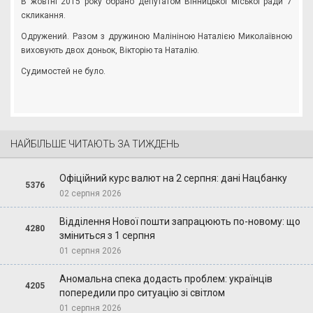
В жовтні 2015 року обрано депутатом Вінницької міської ради 7
скликання.
Одружений. Разом з дружиною Малініною Наталією Миколаївною
виховують двох доньок, Вікторію та Наталію.
Судимостей не було.
НАЙБІЛЬШЕ ЧИТАЮТЬ ЗА ТИЖДЕНЬ
Офіційний курс валют на 2 серпня: дані Нацбанку
5376
02 серпня 2026
Відділення Нової пошти запрацюють по-новому: що
4280
зміниться з 1 серпня
01 серпня 2026
Аномальна спека додасть проблем: українців
4205
попередили про ситуацію зі світлом
01 серпня 2026