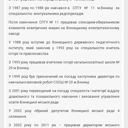
З 1987 року по 1988 рік навчався в СПТУ № 11 м.Вінниці за
спеціальністю монтувальника радіоприладів.
Після закінчення СПТУ № 11 працював слюсарем-збиральником
елементів електричних машин на Вінницькому електротехнічному
заводі.
У 1988 році вступив до Вінницького державного педагогічного
інституту, який закінчив у 1993 році за спеціальністю вчитель
історії та правознавства.
З 1993 року працював вчителем історії загальноосвітньої школи №
20 м.Вінниці.
У 1999 році був призначений на посаду заступника директора по
навчально-виховній роботі СЗОШ № 20 м.Вінниці.
З 2001 року переведений на посаду спеціаліста І категорії відділу
дошкільного та позашкільного навчання і виховання управління
освіти Вінницької міської ради.
У 2002 році обраний депутатом Вінницької міської ради 4
скликання.
З 2002 року по 2011 рік – працював директором міського