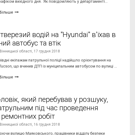
афіком вихідного дня. Як повідомляють у департаменті...
Більше
тверезий водій на "Hyundai" в'їхав в
ий автобус та втік
Вінницької області,
17 грудня 2018
івдні екіпажам патрульної поліції надійшло орієнтування на
ucson, що вчинив ДТП із муніципальним автобусом по вулиці ...
Більше
оловік, який перебував у розшуку,
патрульним під час проведення
 ремонтних робіт
Вінницької області,
16 грудня 2018
люючи вулицю Маяковського, працівники відділу безпеки