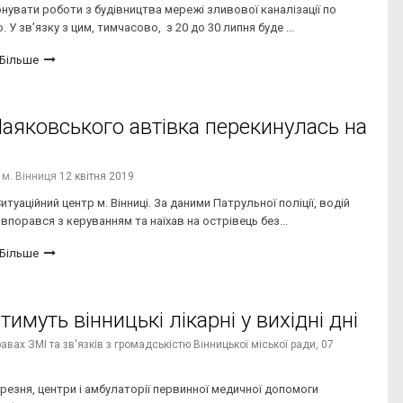
онувати роботи з будівництва мережі зливової каналізації по
 У зв’язку з цим, тимчасово, з 20 до 30 липня буде ...
Більше
Маяковського автівка перекинулась на
 м. Вінниця
12 квітня 2019
туаційний центр м. Вінниці. За даними Патрульної поліції, водій
порався з керуванням та наїхав на острівець без...
Більше
имуть вінницькі лікарні у вихідні дні
вах ЗМІ та зв'язків з громадськістю Вінницької міської ради,
07
 березня, центри і амбулаторії первинної медичної допомоги