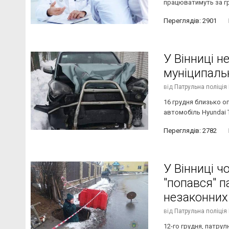
працюватимуть за гр
Переглядів: 2901
У Вінниці не
муніципальн
від
Патрульна поліція 
16 грудня близько оп
автомобіль Hyundai T
Переглядів: 2782
У Вінниці ч
"попався" 
незаконних
від
Патрульна поліція 
12-го грудня, патру