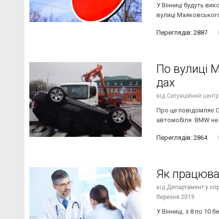
У Вінниці будуть вик
вулиці Маяковського.
Переглядів: 2887
По вулиці 
дах
від
Ситуаційний центр
Про це повідомляє Си
автомобіля BMW не в
Переглядів: 2864
Як працюват
від
Департамент у спра
березня 2019
У Вінниці, з 8 по 10