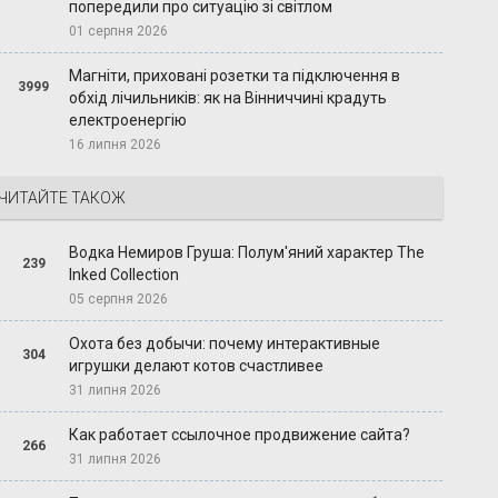
попередили про ситуацію зі світлом
01 серпня 2026
Магніти, приховані розетки та підключення в
3999
обхід лічильників: як на Вінниччині крадуть
електроенергію
16 липня 2026
ЧИТАЙТЕ ТАКОЖ
Водка Немиров Груша: Полум'яний характер The
239
Inked Collection
05 серпня 2026
Охота без добычи: почему интерактивные
304
игрушки делают котов счастливее
31 липня 2026
Как работает ссылочное продвижение сайта?
266
31 липня 2026