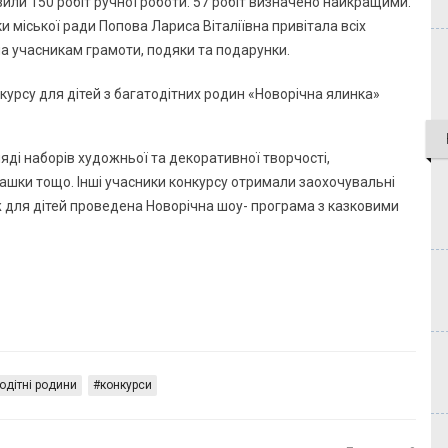
вили 150 робіт ручної роботи. 57 робіт визначено найкращими.
 міської ради Попова Лариса Віталіївна привітала всіх
ла учасникам грамоти, подяки та подарунки.
яді наборів художньої та декоративної творчості,
рашки тощо. Інші учасники конкурсу отримали заохочувальні
ож для дітей проведена Новорічна шоу- програма з казковими
одітні родини
конкурси