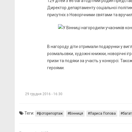
129 дітей з 86 багатодітний родин предста
Директор департаменту соціальної політики
присутніх з Новорічними святами та вручи
В нагороду діти отримали подарунки у вигл
розмальовки, художні книжки, новорічні іг
призи та подяки за участь у конкурсі. Так
героями.
29 грудня 2016 - 16:30
Теги:
фоторепортаж
Вінниця
Лариса Попова
багат