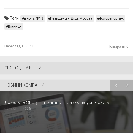
Теги:
школа №18
Резиденція Діда Мороза
фоторепортаж
Вінниця
Переглядів:
3561
Поширень: 0
СЬОГОДНІ У ВІННИЦІ
НОВИНИ КОМПАНІЙ
Локальне SEO у Вінниці: що впливає на успіх сайту
09 серпня 2026