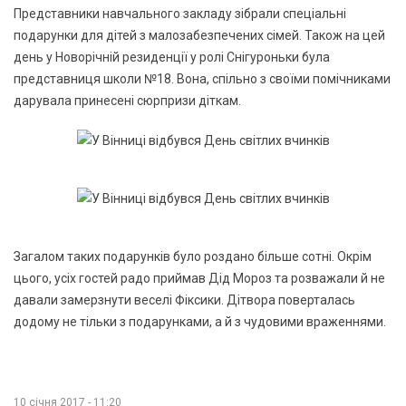
Представники навчального закладу зібрали спеціальні
подарунки для дітей з малозабезпечених сімей. Також на цей
день у Новорічній резиденції у ролі Снігуроньки була
представниця школи №18. Вона, спільно з своїми помічниками
дарувала принесені сюрпризи діткам.
Загалом таких подарунків було роздано більше сотні. Окрім
цього, усіх гостей радо приймав Дід Мороз та розважали й не
давали замерзнути веселі Фіксики. Дітвора поверталась
додому не тільки з подарунками, а й з чудовими враженнями.
10 січня 2017 - 11:20