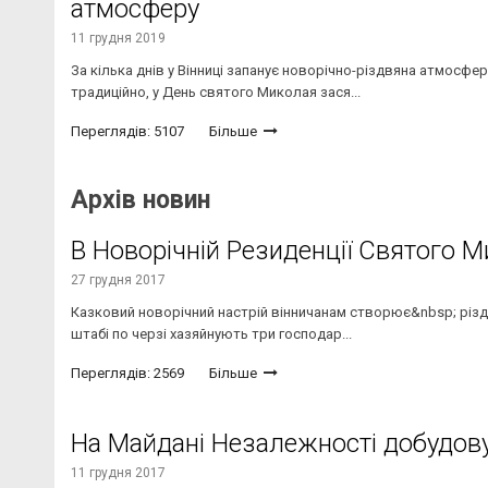
атмосферу
11 грудня 2019
За кілька днів у Вінниці запанує новорічно-різдвяна атмосфер
традиційно, у День святого Миколая зася...
Переглядів: 5107
Більше
Архів новин
В Новорічній Резиденції Святого 
27 грудня 2017
Казковий новорічний настрій вінничанам створює&nbsp; різд
штабі по черзі хазяйнують три господар...
Переглядів: 2569
Більше
На Майдані Незалежності добудов
11 грудня 2017