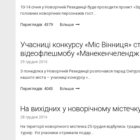
10-14 січня у Новорічній Резиденції буде проходити проект «Зі
головних новорічних персонажів гост...
Переглядів: 4379
Більше
Учасниці конкурсу «Міс Вінниця» с
відеофлешмобу «Манекенчелендж
29 грудня 2016
З понеділка у Новорічній Резиденції розпочався парад Снігур
нашого міста – учасниці конкурсу «...
Переглядів: 4043
Більше
На вихідних у новорічному містечк
28 грудня 2016
На території новорічного містечка 25 грудня відбулись традиці
турнір. Усі учасники отримали подар...