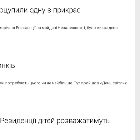
поцупили одну з прикрас
оворічної Резиденції на майдані Незалежності, було викрадено
инків
 які потребують цього чи не найбільше. Тут пройшов «День світлих
 Резиденції дітей розважатимуть