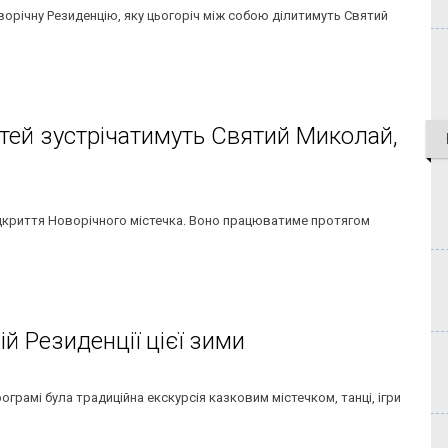
орічну Резиденцію, яку цьогоріч між собою ділитимуть Святий
ітей зустрічатимуть Святий Миколай,
відкриття Новорічного містечка. Воно працюватиме протягом
ій Резиденції цієї зими
грамі була традиційна екскурсія казковим містечком, танці, ігри