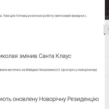
а. Уже цієї п’ятниці розпочне роботу святковий ярмарок і,
Миколая змінив Санта Клаус
вяне містечко на Майдані Незалежності. Цьогоріч у новорічному
ують оновлену Новорічну Резиденцію