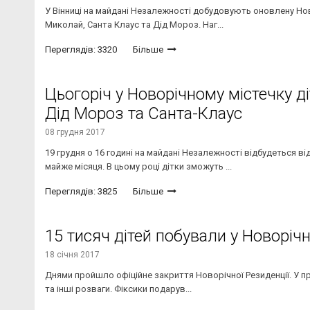
У Вінниці на майдані Незалежності добудовують оновлену Нов
Миколай, Санта Клаус та Дід Мороз. Наг...
Переглядів: 3320
Більше
Цьогоріч у Новорічному містечку д
Дід Мороз та Санта-Клаус
08 грудня 2017
19 грудня о 16 годині на майдані Незалежності відбудеться 
майже місяця. В цьому році дітки зможуть ...
Переглядів: 3825
Більше
15 тисяч дітей побували у Новорічн
18 січня 2017
Днями пройшло офіційне закриття Новорічної Резиденції. У про
та інші розваги. Фіксики подарув...