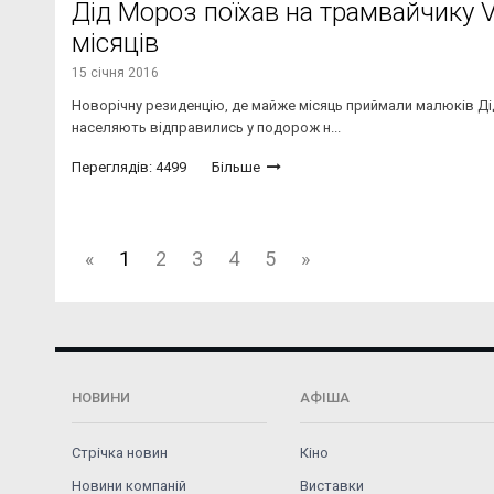
Дід Мороз поїхав на трамвайчику 
місяців
15 січня 2016
Новорічну резиденцію, де майже місяць приймали малюків Діду
населяють відправились у подорож н...
Переглядів: 4499
Більше
«
1
2
3
4
5
»
НОВИНИ
АФІША
Стрічка новин
Кіно
Новини компаній
Виставки