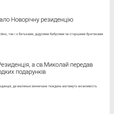
дало Новорічну резиденцію
ійно, так і з батьками, дідусями-бабусями чи старшими братиками
Резиденція, а св.Миколай передав
одких подарунків
иденція, де маленькі вінничани тиждень матимуть можливість