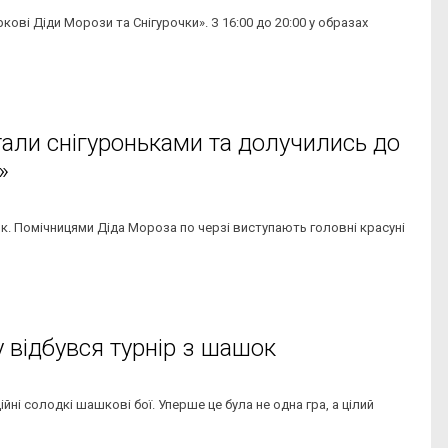
ркові Діди Морози та Снігурочки». З 16:00 до 20:00 у образах
тали снігуроньками та долучились до
»
ок. Помічницями Діда Мороза по черзі виступають головні красуні
у відбувся турнір з шашок
йні солодкі шашкові бої. Уперше це була не одна гра, а цілий