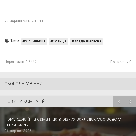
22 червня 2016 - 15:11
Теги:
Міс Вінниця
Франція
Влада Щеглова
Переглядів:
12240
Поширень: 0
СЬОГОДНІ У ВІННИЦІ
НОВИНИ КОМПАНІЙ
Чому одна й та сама піца в різних закладах має зовсім
інший смак
06 серпня 2026