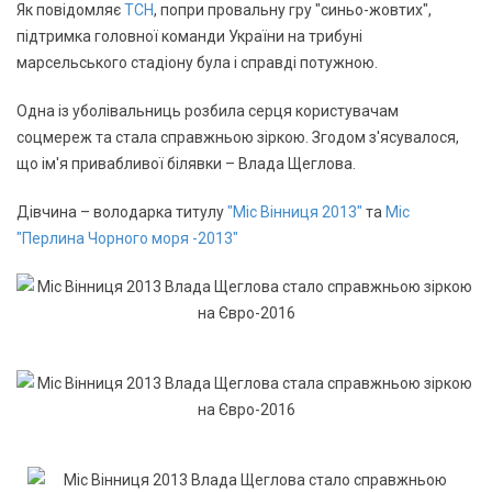
Як повідомляє
ТСН
, попри провальну гру "синьо-жовтих",
підтримка головної команди України на трибуні
марсельського стадіону була і справді потужною.
Одна із уболівальниць розбила серця користувачам
соцмереж та стала справжньою зіркою. Згодом з'ясувалося,
що ім'я привабливої білявки – Влада Щеглова.
Дівчина – володарка титулу
"Міс Вінниця 2013"
та
Міс
"Перлина Чорного моря -2013"