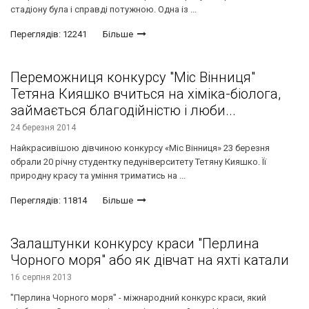
стадіону була і справді потужною. Одна із ...
Переглядів: 12241
Більше
Переможниця конкурсу "Міс Вінниця"
Тетяна Кияшко вчиться на хіміка-біолога,
займається благодійністю і люби...
24 березня 2014
Найкрасивішою дівчиною конкурсу «Міс Вінниця» 23 березня
обрали 20 річну студентку педуніверситету Тетяну Кияшко. Її
природну красу та уміння триматись на ...
Переглядів: 11814
Більше
Залаштунки конкурсу краси "Перлина
Чорного моря" або як дівчат на яхті катали
16 серпня 2013
"Перлина Чорного моря" - міжнародний конкурс краси, який