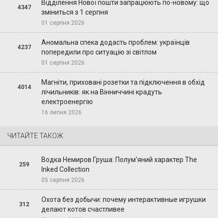
Відділення Нової пошти запрацюють по-новому: що
4347
зміниться з 1 серпня
01 серпня 2026
Аномальна спека додасть проблем: українців
4237
попередили про ситуацію зі світлом
01 серпня 2026
Магніти, приховані розетки та підключення в обхід
4014
лічильників: як на Вінниччині крадуть
електроенергію
16 липня 2026
ЧИТАЙТЕ ТАКОЖ
Водка Немиров Груша: Полум'яний характер The
259
Inked Collection
05 серпня 2026
Охота без добычи: почему интерактивные игрушки
312
делают котов счастливее