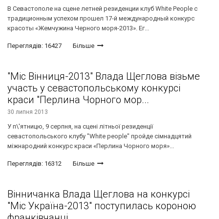
В Севастополе на сцене летней резиденции клуб White People с
традиционным успехом прошел 17-й международный конкурс
красоты «Жемчужина Черного моря-2013». Ег...
Переглядів: 16427
Більше
"Міс Вінниця-2013" Влада Щеглова візьме
участь у севастопольському конкурсі
краси "Перлина Чорного мор...
30 липня 2013
У п\'ятницю, 9 серпня, на сцені літньої резиденції
севастопольського клубу "White people" пройде сімнадцятий
міжнародний конкурс краси «Перлина Чорного моря»...
Переглядів: 16312
Більше
Вінничанка Влада Щеглова на конкурсі
"Міс Україна-2013" поступилась короною
франківчанці