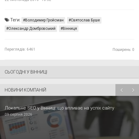
Теги:
Володимир Гройсман
Святослав Буше
Олександр Домбровський
Вінниця
Переглядів:
6461
Поширень: 0
СЬОГОДНІ У ВІННИЦІ
НОВИНИ КОМПАНІЙ
Локальне SEO у Вінниці: що впливає на успіх сайту
09 серпня 2026