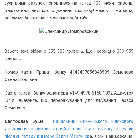
зусиллями рахунок поповнився на понад 100 тисяч гривень.
Бажаю найшвидшого одужання хлопчику! Разом – ми сила,
разом ми багато чого можемо зробити!»
Всього вже зібрано 355 585 гривень. Ще необхідно 399 955
гривень.
Номер карти Приват банку 4149497856848595 Семенова
Олена Павлівна
Карта приват банку волонтера 4149 4978 6158 1892 Адамлюк
Юлія (вказуйте, що перерахування для лікування Тараса
Семенова)
Святослав Буше.
Начальник «Вінницького шляхового
управління» отримав нагоняй за повільну розчистку тротуарів
після снігопаду від мера Сергія Моргунов
а, який навідався на