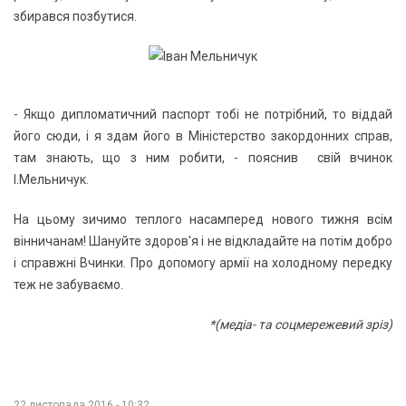
збирався позбутися.
- Якщо дипломатичний паспорт тобі не потрібний, то віддай
його сюди, і я здам його в Міністерство закордонних справ,
там знають, що з ним робити, - пояснив свій вчинок
І.Мельничук.
На цьому зичимо теплого насамперед нового тижня всім
вінничанам! Шануйте здоров'я і не відкладайте на потім добро
і справжні Вчинки. Про допомогу армії на холодному передку
теж не забуваємо.
*(медіа- та соцмережевий зріз)
22 листопада 2016 - 10:32