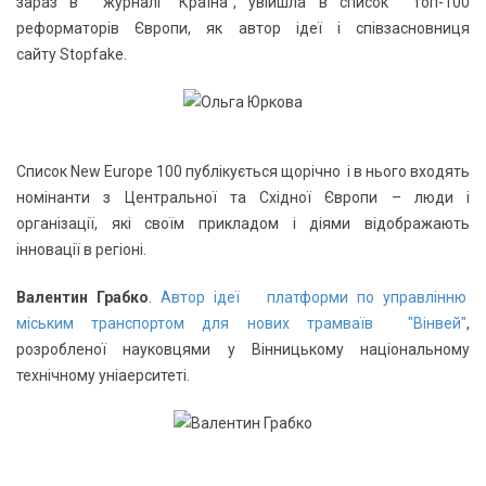
зараз в журналі “Країна”, увійшла в список топ-100
реформаторів Європи, як автор ідеї і співзасновниця
сайту Stopfake.
Список New Europe 100 публікується щорічно і в нього входять
номінанти з Центральної та Східної Європи – люди і
організації, які своїм прикладом і діями відображають
інновації в регіоні.
Валентин Грабко
.
Автор ідеї платформи по управлінню
міським транспортом для нових трамваїв "Вінвей"
,
розробленої науковцями у Вінницькому національному
технічному уніаерситеті.