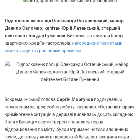
Підполковник поліції Олександр Остачинський, майор
Данило Саломко, капітан Юрій Латанський, старший
лейтенант Богдан Гуменний
. Викрили і затримали банду
квартирних крадіїв-гастролерів,
нагороджені грамотами
міської ради та грошовими преміями
.
Зокрема, міський голова
Сергій Моргунов
подякувавши
полісменам за професійну роботу, зазначив: «Останніх півроку
криміногенна ситуація в державі виявилась досить складною.
Коли у Вінниці у серпні–вересні почались перші
відпрацювання по місту, було затримано чотири злочинних
групи, до складу яких в переважній більшості входили люди