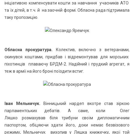
ініціативою компенсувати кошти за навчання учасників АТО
та їх дітей, в т.ч. й на заочній формі. Обласна рада підтримала
таку пропозицію.
Обласна прокуратура.
Колектив, включно з ветеранами,
скинувся коштами, придбав і відремонтував для морських
піхотинців плаваючу БРДМ-2. Надійний і прудкий агрегат, я
теж в армії на його броні поїздити встиг.
Іван Мельничук.
Вінницький нардеп вкотре став зіркою
парламентських дебатів. А саме, коли Олег
Ляшко розмахував біля трибуни своїм дипломатичним
паспортом, обіцяючи здати його, доки немає безвізового
режиму, Мельничук вихопив у Ляшка книжечку, якої той