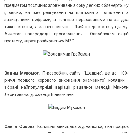
предметом постійних зловживань з боку деяких обленерго. Ну
і, звісно, миттєвє реагування на платіжки з опалення із
завищеними цифрами, а точніше порахованими не за два
тижні жовтня, а за весь місяць. Який інтерес мав у цьому
Ахметов напередодні проголошених Оппоблоком акцій
протесту, наразі розбирається МВС.
Вадим Мукомол
, ІТ-розробник сайту "Щедрик", де до 100-
річчя першого хорового виконання знаменитої колядки
зібрані найпопулярніші варіації різдвяної мелодії Миколи
Леонтовича, уроженця Вінниччини.
Ольга Юркова
. Колишня вінницька журналістка, яка працює