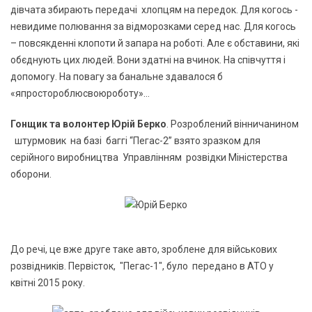
дівчата збирають передачі хлопцям на передок. Для когось -
невидиме полювання за відморозками серед нас. Для когось
– повсякденні клопоти й запара на роботі. Але є обставини, які
обєднують цих людей. Вони здатні на вчинок. На співчуття і
допомогу. На повагу за банальне здавалося б
«япростороблюсвоюроботу»…
Гонщик та волонтер Юрій Берко
. Розроблений вінничанином
штурмовик на базі баггі “Пегас-2” взято зразком для
серійного виробництва Управлінням розвідки Міністерства
оборони.
До речі, це вже друге таке авто, зроблене для військових
розвідників. Первісток, "Пегас-1", було передано в АТО у
квітні 2015 року.