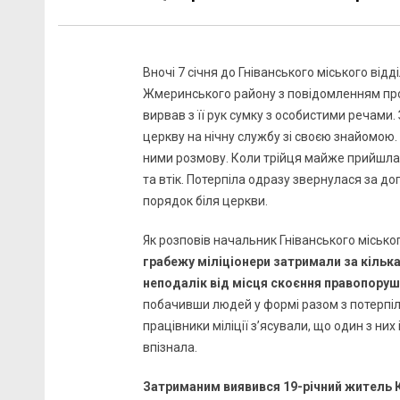
Вночі 7 січня до Гніванського міського відд
Жмеринського району з повідомленням про
вирвав з її рук сумку з особистими речами.
церкву на нічну службу зі своєю знайомою. 
ними розмову. Коли трійця майже прийшла д
та втік. Потерпіла одразу звернулася за до
порядок біля церкви.
Як розповів начальник Гніванського міського
грабежу міліціонери затримали за кілька
неподалік від місця скоєння правопоруш
побачивши людей у формі разом з потерпіл
працівники міліції з’ясували, що один з них
впізнала.
Затриманим виявився 19-річний житель К