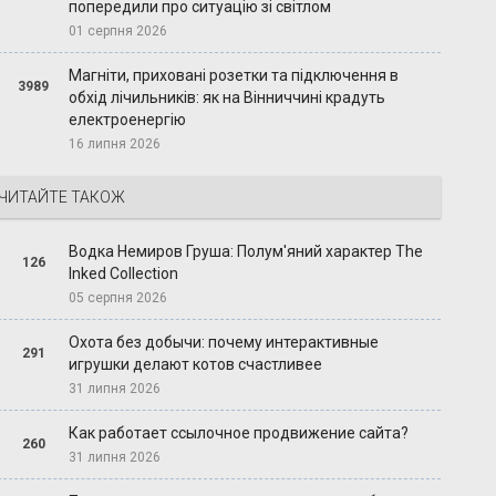
попередили про ситуацію зі світлом
01 серпня 2026
Магніти, приховані розетки та підключення в
3989
обхід лічильників: як на Вінниччині крадуть
електроенергію
16 липня 2026
ЧИТАЙТЕ ТАКОЖ
Водка Немиров Груша: Полум'яний характер The
126
Inked Collection
05 серпня 2026
Охота без добычи: почему интерактивные
291
игрушки делают котов счастливее
31 липня 2026
Как работает ссылочное продвижение сайта?
260
31 липня 2026