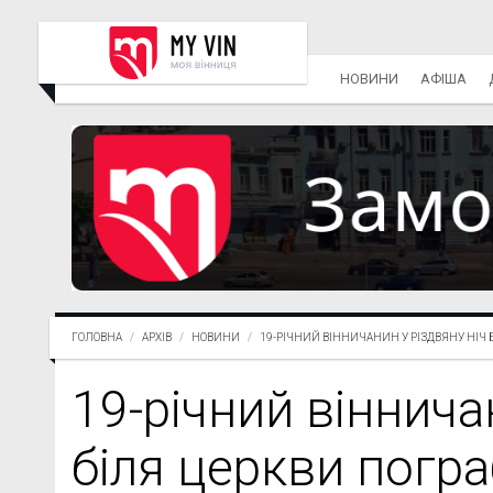
НОВИНИ
АФІША
ГОЛОВНА
АРХІВ
НОВИНИ
19-РІЧНИЙ ВІННИЧАНИН У РІЗДВЯНУ НІЧ Б.
19-річний віннича
біля церкви погр