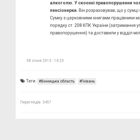
алкоголю. У скоєнні правопорушення чоло
пенсіонерки.
Він розраховував, що у сумці 
Сумку з церковними книгами працівники міл
порядку ст. 208 КПК України (затримання 
правопорушення) та доставили у відділ мілі
08 січня 2013 - 14:23
Теги:
Вінницька область
Гнівань
Переглядів:
3457