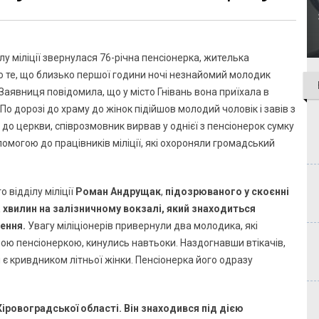
ілу міліції звернулася 76-річна пенсіонерка, жителька
 те, що близько першої години ночі незнайомий молодик
 Заявниця повідомила, що у місто Гнівань вона приїхала в
По дорозі до храму до жінок підійшов молодий чоловік і завів з
о церкви, співрозмовник вирвав у однієї з пенсіонерок сумку
помогою до працівників міліції, які охороняли громадський
 відділу міліції
Роман Андрущак
,
підозрюваного у скоєнні
 хвилин на залізничному вокзалі, який знаходиться
ення.
Увагу міліціонерів привернули два молодика, які
ою пенсіонеркою, кинулись навтьоки. Наздогнавши втікачів,
 і є кривдником літньої жінки. Пенсіонерка його одразу
іровоградської області. Він знаходився під дією