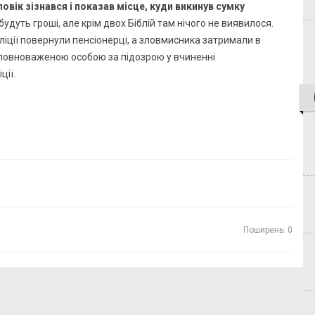
вік зізнався і показав місце, куди викинув сумку
будуть гроші, але крім двох Біблій там нічого не виявилося.
іції повернули пенсіонерці, а зловмисника затримали в
уповноваженою особою за підозрою у вчиненні
ції.
Поширень: 0