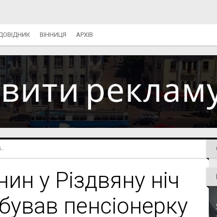
ДОВІДНИК
ВІННИЦЯ
АРХІВ
..
нин у Різдвяну ніч
абував пенсіонерку