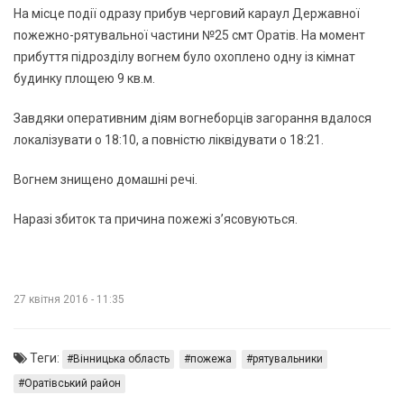
На місце події одразу прибув черговий караул Державної
пожежно-рятувальної частини №25 смт Оратів. На момент
прибуття підрозділу вогнем було охоплено одну із кімнат
будинку площею 9 кв.м.
Завдяки оперативним діям вогнеборців загорання вдалося
локалізувати о 18:10, а повністю ліквідувати о 18:21.
Вогнем знищено домашні речі.
Наразі збиток та причина пожежі з’ясовуються.
27 квітня 2016 - 11:35
Теги:
Вінницька область
пожежа
рятувальники
Оратівський район