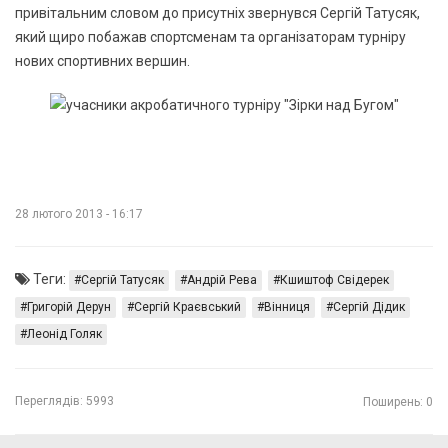
привітальним словом до присутніх звернувся Сергій Татусяк,
який щиро побажав спортсменам та організаторам турніру
нових спортивних вершин.
28 лютого 2013 - 16:17
Теги:
Сергій Татусяк
Андрій Рева
Кшиштоф Свідерек
Григорій Дерун
Сергій Краєвський
Вінниця
Сергій Дідик
Леонід Голяк
Переглядів:
5993
Поширень: 0