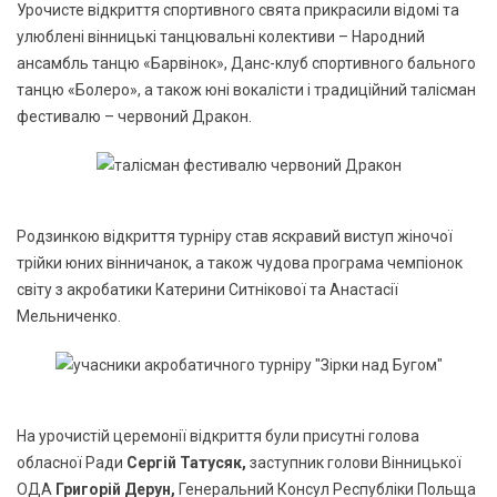
Урочисте відкриття спортивного свята прикрасили відомі та
улюблені вінницькі танцювальні колективи – Народний
ансамбль танцю «Барвінок», Данс-клуб спортивного бального
танцю «Болеро», а також юні вокалісти і традиційний талісман
фестивалю – червоний Дракон.
Родзинкою відкриття турніру став яскравий виступ жіночої
трійки юних вінничанок, а також чудова програма чемпіонок
світу з акробатики Катерини Ситнікової та Анастасії
Мельниченко.
На урочистій церемонії відкриття були присутні голова
обласної Ради
Сергій Татусяк,
заступник голови Вінницької
ОДА
Григорій Дерун,
Генеральний Консул Республіки Польща