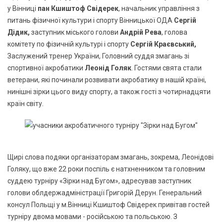
у Вінниці
пан Кшиштоф Свідерек
, начальник управління з
питань фізичної культури і спорту Вінницької ОДА
Сергій
Дідик,
заступник міського голови
Андрій Рева
, голова
комітету по фізичній культурі і спорту
Сергій Краєвський,
Заслужений тренер України, Головний суддя змагань зі
спортивної акробатики
Леонід Голяк
. Гостями свята стали
ветерани, які починали розвивати акробатику в нашій країні,
нинішні зірки цього виду спорту, а також гості з чотирнадцяти
країн світу.
Щирі слова подяки організаторам змагань, зокрема, Леонідові
Голяку, що вже 22 роки поспіль є натхненником та головним
суддею турніру «Зірки над Бугом», адресував заступник
голови облдержадміністрації Григорій Дерун. Генеральний
консул Польщі у м.Вінниці Кшиштоф Свідерек привітав гостей
турніру двома мовами - російською та польською. З