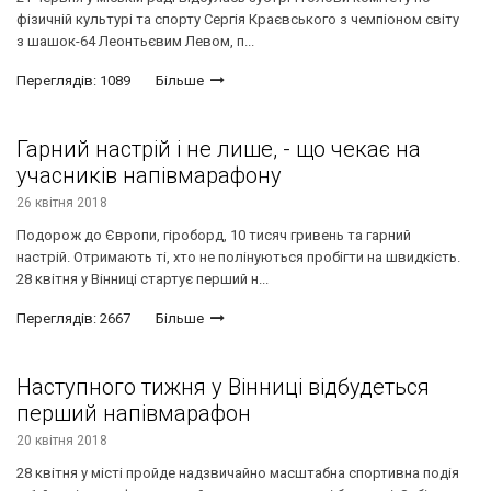
фізичній культурі та спорту Сергія Краєвського з чемпіоном світу
з шашок-64 Леонтьєвим Левом, п...
Переглядів: 1089
Більше
Гарний настрій і не лише, - що чекає на
учасників напівмарафону
26 квітня 2018
Подорож до Європи, гіроборд, 10 тисяч гривень та гарний
настрій. Отримають ті, хто не полінуються пробігти на швидкість.
28 квітня у Вінниці стартує перший н...
Переглядів: 2667
Більше
Наступного тижня у Вінниці відбудеться
перший напівмарафон
20 квітня 2018
28 квітня у місті пройде надзвичайно масштабна спортивна подія