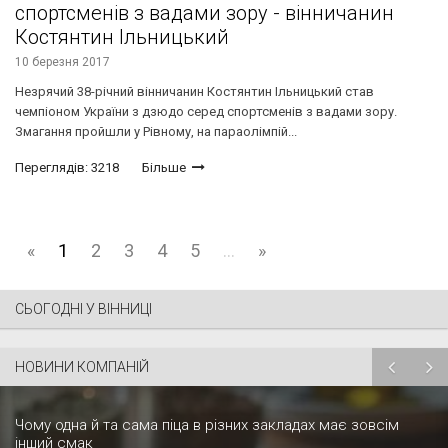
спортсменів з вадами зору - вінничанин
Костянтин Ільницький
10 березня 2017
Незрячий 38-річний вінничанин Костянтин Ільницький став
чемпіоном України з дзюдо серед спортсменів з вадами зору.
Змагання пройшли у Рівному, на параолімпій...
Переглядів: 3218
Більше
«
1
2
3
4
5
...
»
СЬОГОДНІ У ВІННИЦІ
НОВИНИ КОМПАНІЙ
Чому одна й та сама піца в різних закладах має зовсім
інший смак