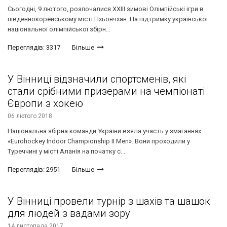
Сьогодні, 9 лютого, розпочалися XXIІI зимові Олімпійські ігри в
південнокорейському місті Пхьончхан. На підтримку української
національної олімпійської збірн...
Переглядів: 3317
Більше
У Вінниці відзначили спортсменів, які
стали срібними призерами на чемпіонаті
Європи з хокею
06 лютого 2018
Національна збірна команди України взяла участь у змаганнях
«Eurohockey Indoor Championship II Men». Вони проходили у
Туреччині у місті Аланія на початку с...
Переглядів: 2951
Більше
У Вінниці провели турнір з шахів та шашок
для людей з вадами зору
14 листопада 2017