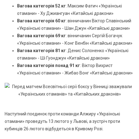
Вагова категорія 52 кг
: Максим Фатич «Українські
отамани» - Ху Джиангуан «Китайські дракони»
Вагова категорія 60 кг
: вінничанин Віктор Славінський
«Українські отамани» - Шан Джун «Китайські дракони»
Вагова категорія 69 кг
: вінничанин Сергій Богачук
«Українські отамани» - Конг Венбін «Китайські дракони»
Вагова категорія 81 кг
: Денис Солоненко «Українські
отамани» - Ші Гуонджун «Китайські дракони»
Вагова категорія понад 91 кг
: Віктор Вихрист
«Українські отамани» - Жибао Вонг «Китайські дракони»
Наступний поєдинок проти команди Алжиру «Українські
отамани» проведуть 13 лютого у Львові, а зустріч проти
кубинців 26 лютого відбудеться в Кривому Розі.