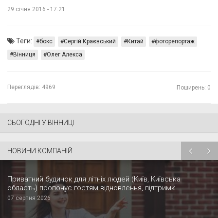
29 січня 2016 - 17:21
Теги:
бокс
Сергій Краєвський
Китай
фоторепортаж
Вінниця
Олег Алекса
Переглядів:
4969
Поширень: 0
СЬОГОДНІ У ВІННИЦІ
НОВИНИ КОМПАНІЙ
Приватний будинок для літніх людей (Київ, Київська
область) пропонує гостям відновлення, підтримк...
07 серпня 2026