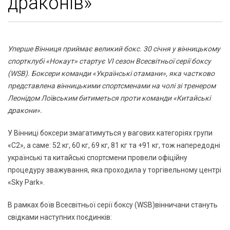
драконів»
Уперше Вінниця приймає великий бокс. 30 січня у вінницькому
спортклубі «Нокаут» стартує VI сезон Всесвітньої серії боксу
(WSB). Боксери команди «Українські отамани», яка частково
представлена вінницькими спортсменами на чолі зі тренером
Леонідом Лоївським битиметься проти команди «Китайські
дракони».
У Вінниці боксери змагатимуться у вагових категоріях групи
«С2», а саме: 52 кг, 60 кг, 69 кг, 81 кг та +91 кг, тож напередодні
українські та китайські спортсмени провели офіційну
процедуру зважування, яка проходила у торгівельному центрі
«Sky Park».
В рамках боїв Всесвітньої серії боксу (WSB)вінничани стануть
свідками наступних поєдинків: