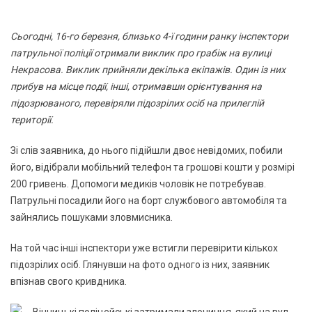
Сьогодні, 16-го березня, близько 4-ї години ранку інспектори
патрульної поліції отримали виклик про грабіж на вулиці
Некрасова. Виклик прийняли декілька екіпажів. Один із них
прибув на місце події, інші, отримавши орієнтування на
підозрюваного, перевіряли підозрілих осіб на прилеглій
території.
Зі слів заявника, до нього підійшли двоє невідомих, побили
його, відібрали мобільний телефон та грошові кошти у розмірі
200 гривень. Допомоги медиків чоловік не потребував.
Патрульні посадили його на борт службового автомобіля та
зайнялись пошуками зловмисника.
На той час інші інспектори уже встигли перевірити кількох
підозрілих осіб. Глянувши на фото одного із них, заявник
впізнав свого кривдника.