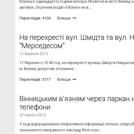
Близько одинадцятої години вечора 28 квітня в місті Вінниці
автівки. 35-річний водій «ГАЗелі» не в...
Переглядів: 4104
Більше
На перехресті вул. Шмідта та вул. 
"Мерседесом"
12 березня 2013
11 березня о 13.40 год. на перехресті вулиць Шмідта-Некрасов
м. Вінниці допустив зіткнення...
Переглядів: 3717
Більше
Вінницьким в'язням через паркан 
телефони
27 лютого 2013
У ході відпрацювання оперативної інформації спільно співроб
зазначеного виправного закладу біля осно...