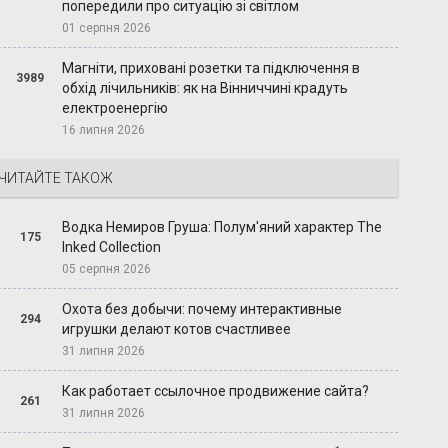
попередили про ситуацію зі світлом
01 серпня 2026
Магніти, приховані розетки та підключення в
3989
обхід лічильників: як на Вінниччині крадуть
електроенергію
16 липня 2026
ЧИТАЙТЕ ТАКОЖ
Водка Немиров Груша: Полум'яний характер The
175
Inked Collection
05 серпня 2026
Охота без добычи: почему интерактивные
294
игрушки делают котов счастливее
31 липня 2026
Как работает ссылочное продвижение сайта?
261
31 липня 2026