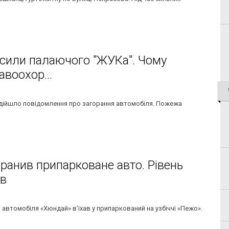
асили палаючого "ЖУКа". Чому
авоохор...
надійшло повідомлення про загорання автомобіля. Пожежа
ранив припарковане авто. Рівень
ав
 автомобіля «Хюндай» в’їхав у припаркований на узбіччі «Пежо».