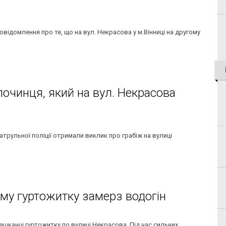
овідомлення про те, що на вул. Некрасова у м.Вінниці на другому
лочинця, який на вул. Некрасова
патрульної поліції отримали виклик про грабіж на вулиці
ому гуртожитку замерз водогін
мешканці гуртожитку по вулиці Некрасова. Під час сильних