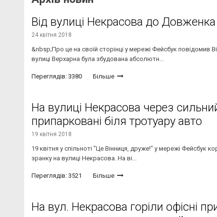
Від вулиці Некрасова до Довженка
24 квітня 2018
&nbsp;Про це на своїй сторінці у мережі Фейсбук повідомив В
вулиці Верхарна була збудована абсолютн...
Переглядів: 3380
Більше
На вулиці Некрасова через сильний
припарковані біля тротуару авто
19 квітня 2018
19 квітня у спільноті "Це Вінниця, друже!" у мережі Фейсбук 
зранку на вулиці Некрасова. На ві...
Переглядів: 3521
Більше
На вул. Некрасова горіли офісні п