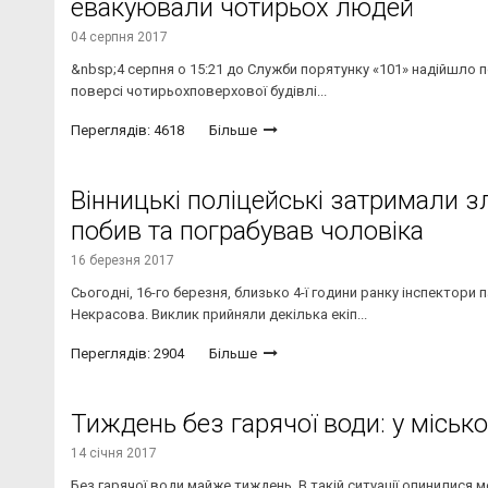
евакуювали чотирьох людей
04 серпня 2017
&nbsp;4 серпня о 15:21 до Служби порятунку «101» надійшло п
поверсі чотирьохповерхової будівлі...
Переглядів: 4618
Більше
Вінницькі поліцейські затримали з
побив та пограбував чоловіка
16 березня 2017
Сьогодні, 16-го березня, близько 4-ї години ранку інспектори 
Некрасова. Виклик прийняли декілька екіп...
Переглядів: 2904
Більше
Тиждень без гарячої води: у міськ
14 січня 2017
Без гарячої води майже тиждень. В такій ситуації опинилися 