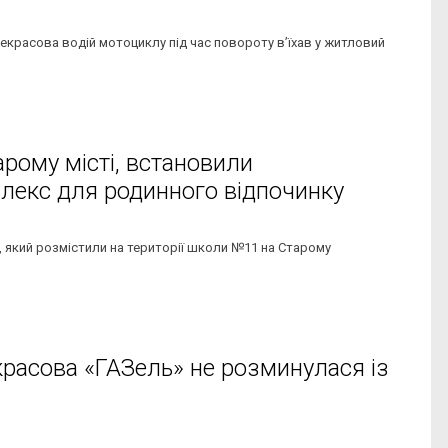
 Некрасова водій мотоциклу під час повороту в’їхав у житловий
арому місті, встановили
лекс для родинного відпочинку
, який розмістили на території школи №11 на Старому
красова «ГАЗель» не розминулася із