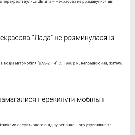
 на перехресті вулиць Шмідта – Некрасова не розминулися дві
Некрасова "Лада" не розминулася із
а водій автомобіля "ВАЗ-2114" С., 1986 р.н., непрацюючий, житель
намагалися перекинути мобільні
ітниками оперативного відділу регіонального управління та