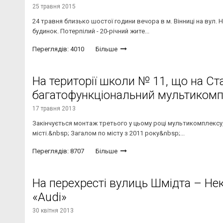
25 травня 2015
24 травня близько шостої години вечора в м. Вінниці на вул.
будинок. Потерпілий - 20-річний жите...
Переглядів: 4010
Більше
На території школи № 11, що на Ст
багатофункціональний мультикомп
17 травня 2013
Закінчується монтаж третього у цьому році мультикомплексу
місті.&nbsp; Загалом по місту з 2011 року&nbsp;...
Переглядів: 8707
Більше
На перехресті вулиць Шмідта – Не
«Audi»
30 квітня 2013