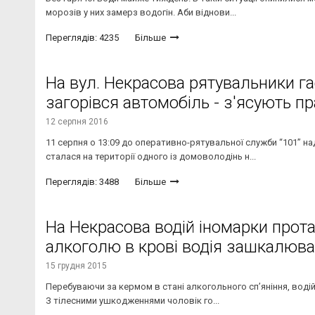
морозів у них замерз водогін. Аби віднови...
Переглядів: 4235
Більше
На вул. Некрасова рятувальники г
загорівся автомобіль - з'ясують пр
12 серпня 2016
11 серпня о 13:09 до оперативно-рятувальної служби “101” 
сталася на території одного із домоволодінь н...
Переглядів: 3488
Більше
На Некрасова водій іномарки прота
алкоголю в крові водія зашкалюв
15 грудня 2015
Перебуваючи за кермом в стані алкогольного сп’яніння, водій
З тілесними ушкодженнями чоловік го...