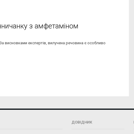
нничанку з амфетаміном
 За висновками експертів, вилучена речовина є особливо
ДОВІДНИК