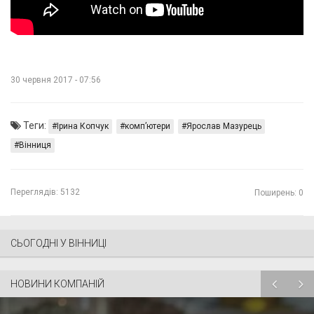
30 червня 2017 - 07:56
Теги:
Ірина Копчук
комп’ютери
Ярослав Мазурець
Вінниця
Переглядів:
5132
Поширень: 0
СЬОГОДНІ У ВІННИЦІ
НОВИНИ КОМПАНІЙ