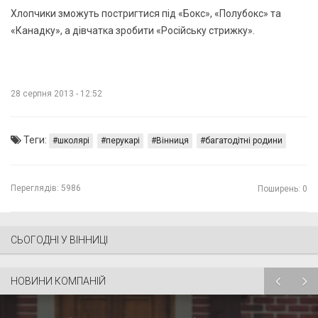
Хлопчики зможуть постригтися під «Бокс», «Полубокс» та
«Канадку», а дівчатка зробити «Російську стрижку». ​
28 серпня 2013 - 12:52
Теги:
школярі
перукарі
Вінниця
багатодітні родини
Переглядів:
5986
Поширень: 0
СЬОГОДНІ У ВІННИЦІ
НОВИНИ КОМПАНІЙ