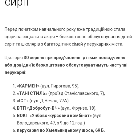
сиріт
Перед початком навчального року вже традиційною стала
щорічна соціальна акція – безкоштовне обслуговування дітей-
сиріт та школярів з багатодітних сімей у перукарнях міста.
Цьогоріч
30 серпня при пред’явленні дітьми посвідчення
або довідки їх безкоштовно обслуговуватимуть наступні
перукарні:
«КАРМЕН»
(вул. Пирогова, 95),
«ТАНІ СТИЛЬ»
(проїзд Станіславського, 7),
«ІСТ»
(вул. Д.Нечая, 77А),
ВТП «Добробут-ВЧ»
(вул.. Фрунзе, 18),
ВОКП «Учбово-курсовий комбінат»
(вул.
Володарського, 47, з 9 до 12 год.)
перукарня по Хмельницькому шосе, 69 Б.