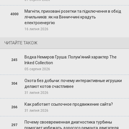
Магніти, приховані розетки та підключення в обхід
4000
лічильників: як на Вінниччині крадуть
електроенергію
16 липня 2026
ЧИТАЙТЕ ТАКОЖ
Водка Немиров Груша: Полум'яний характер The
245
Inked Collection
05 серпня 2026
Охота без добычи: почему интерактивные игрушки
304
делают котов счастливее
31 липня 2026
Как работает ссылочное продвижение сайта?
266
31 липня 2026
Почему своевременная диагностика турбины
297
помогает избежать дорогого ремонта двигателя