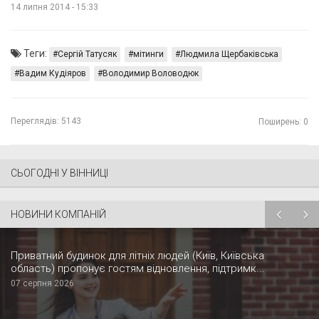
14 липня 2014 - 15:33
Теги:
Сергій Татусяк
мітинги
Людмила Щербаківська
Вадим Кудіяров
Володимир Воловодюк
Переглядів:
5143
Поширень: 0
СЬОГОДНІ У ВІННИЦІ
НОВИНИ КОМПАНІЙ
Приватний будинок для літніх людей (Київ, Київська
область) пропонує гостям відновлення, підтримк...
07 серпня 2026