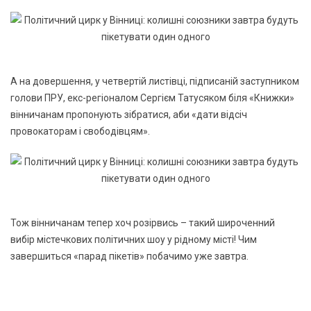
А на довершення, у четвертій листівці, підписаній заступником
голови ПРУ, екс-регіоналом Сергієм Татусяком біля «Книжки»
вінничанам пропонують зібратися, аби «дати відсіч
провокаторам і свободівцям».
Тож вінничанам тепер хоч розірвись – такий широченний
вибір містечкових політичних шоу у рідному місті! Чим
завершиться «парад пікетів» побачимо уже завтра.