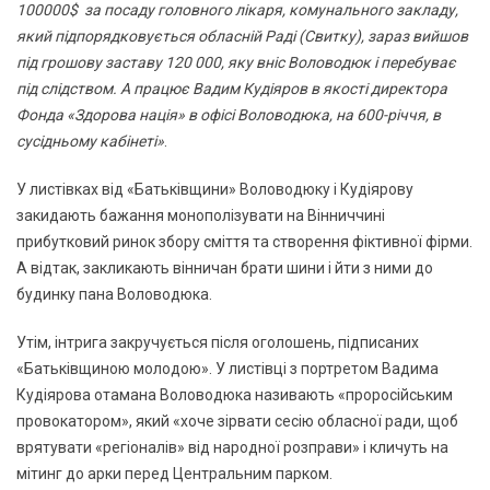
100000$ за посаду головного лікаря, комунального закладу,
який підпорядковується обласній Раді (Свитку), зараз вийшов
під грошову заставу 120 000, яку вніс Воловодюк і перебуває
під слідством. А працює Вадим Кудіяров в якості директора
Фонда «Здорова нація» в офісі Воловодюка, на 600-річчя, в
сусідньому кабінеті»
.
У листівках від «Батьківщини» Воловодюку і Кудіярову
закидають бажання монополізувати на Вінниччині
прибутковий ринок збору сміття та створення фіктивної фірми.
А відтак, закликають вінничан брати шини і йти з ними до
будинку пана Воловодюка.
Утім, інтрига закручується після оголошень, підписаних
«Батьківщиною молодою». У листівці з портретом Вадима
Кудіярова отамана Воловодюка називають «проросійським
провокатором», який «хоче зірвати сесію обласної ради, щоб
врятувати «регіоналів» від народної розправи» і кличуть на
мітинг до арки перед Центральним парком.