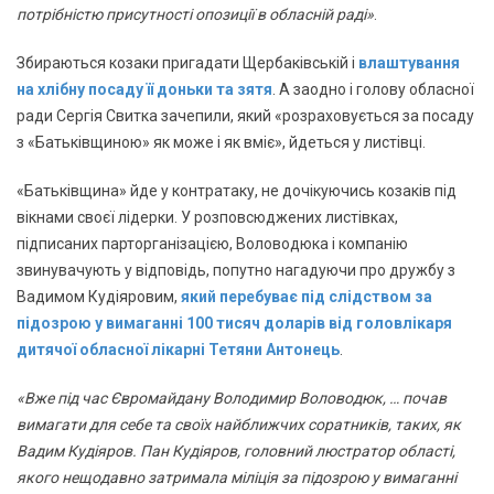
потрібністю присутності опозиції в обласній раді»
.
Збираються козаки пригадати Щербаківській і
влаштування
на хлібну посаду її доньки та зятя
. А заодно і голову обласної
ради Сергія Свитка зачепили, який «розраховується за посаду
з «Батьківщиною» як може і як вміє», йдеться у листівці.
«Батьківщина» йде у контратаку, не дочікуючись козаків під
вікнами своєї лідерки. У розповсюджених листівках,
підписаних парторганізацією, Воловодюка і компанію
звинувачують у відповідь, попутно нагадуючи про дружбу з
Вадимом Кудіяровим,
який перебуває під слідством за
підозрою у вимаганні 100 тисяч доларів від головлікаря
дитячої обласної лікарні Тетяни Антонець
.
«Вже під час Євромайдану Володимир Воловодюк, … почав
вимагати для себе та своїх найближчих соратників, таких, як
Вадим Кудіяров. Пан Кудіяров, головний люстратор області,
якого нещодавно затримала міліція за підозрою у вимаганні