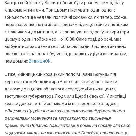
Завтрашній ранок у Вінниці обіцяє бути розпеченим одразу
кількома мітингами. При цьому пікетувати один одного
збираються ще недавні політичні союзники, які тепер, схоже,
пересварилися не на жарт. Принаймні, якщо вірити листівкам
із закликами до мітингів, а їх запланували одразу чотири і при
цьому в один і той же час – о 10:00. Саме тоді, до речі, має
відбуватися засідання сесії обласної ради. Листівки активно
розклеюють на стінах будинків, роздають у руки вінничанам,
повідомляє
ВінницяОК
.
Отже, «Вінницький козацький полк ім. Івана Богуна» під
керівництвом Володимира Воловодюка збирається йти
додому до лідерки обласного осередку «Батьківщини»,
заступника губернатора Людмили Щербаківської. У листівці
козаки докоряють їй зв’язками із попередньою владою:
«Людмила Щербаківська за спинами опозиції домовилась з
регіоналами Мовчаном та Татусяком про звільнення
приміщення Обласної Адміністрації, в обмін на посаду для своєї
подружки лікаря-пенсіонерки Наталії Солейко, пояснивши це