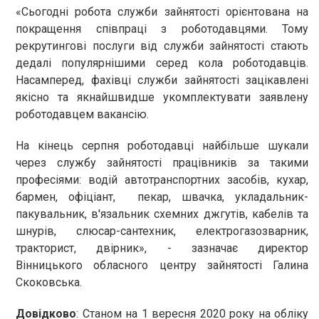
«Сьогодні робота служби зайнятості орієнтована на
покращення співпраці з роботодавцями. Тому
рекрутингові послуги від служби зайнятості стають
дедалі популярнішими серед кола роботодавців.
Насамперед, фахівці служби зайнятості зацікавлені
якісно та якнайшвидше укомплектувати заявлену
роботодавцем вакансію.
На кінець серпня роботодавці найбільше шукали
через службу зайнятості працівників за такими
професіями: водій автотранспортних засобів, кухар,
бармен, офіціант, пекар, швачка, укладальник-
пакувальник, в'язальник схемних джгутів, кабелів та
шнурів, слюсар-сантехник, електрогазозварник,
тракторист, двірник», - зазначає директор
Вінницького обласного центру зайнятості Галина
Скоковська.
Довідково
: Станом на 1 вересня 2020 року на обліку