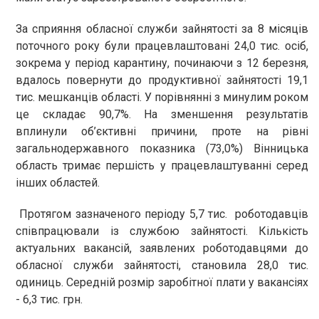
За сприяння обласної служби зайнятості за 8 місяців
поточного року були працевлаштовані 24,0 тис. осіб,
зокрема у період карантину, починаючи з 12 березня,
вдалось повернути до продуктивної зайнятості 19,1
тис. мешканців області. У порівнянні з минулим роком
це складає 90,7%. На зменшення результатів
вплинули об’єктивні причини, проте на рівні
загальнодержавного показника (73,0%) Вінницька
область тримає першість у працевлаштуванні серед
інших областей.
Протягом зазначеного періоду 5,7 тис. роботодавців
співпрацювали із службою зайнятості. Кількість
актуальних вакансій, заявлених роботодавцями до
обласної служби зайнятості, становила 28,0 тис.
одиниць. Середній розмір заробітної плати у вакансіях
- 6,3 тис. грн.