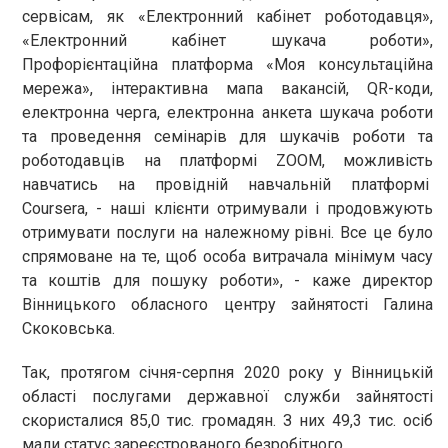
сервісам, як «Електронний кабінет роботодавця»,
«Електронний кабінет шукача роботи»,
Профорієнтаційна платформа «Моя консультаційна
мережа», інтерактивна мапа вакансій, QR-коди,
електронна черга, електронна анкета шукача роботи
та проведення семінарів для шукачів роботи та
роботодавців на платформі ZOOM, можливість
навчатись на провідній навчальній платформі
Coursera, - наші клієнти отримували і продовжують
отримувати послуги на належному рівні. Все це було
спрямоване на те, щоб особа витрачала мінімум часу
та коштів для пошуку роботи», - каже директор
Вінницького обласного центру зайнятості Галина
Скоковська.
Так, протягом січня-серпня 2020 року у Вінницькій
області послугами державної служби зайнятості
скористалися 85,0 тис. громадян. З них 49,3 тис. осіб
мали статус зареєстрованого безробітного.