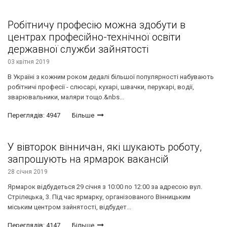
Робітничу професію можна здобути в
центрах професійно-технічної освіти
державної служби зайнятості
03 квітня 2019
В Україні з кожним роком дедалі більшої популярності набувають
робітничі професії - слюсарі, кухарі, швачки, перукарі, водії,
зварювальники, маляри тощо.&nbs...
Переглядів: 4947
Більше
У вівторок вінничан, які шукають роботу,
запрошують на ярмарок вакансій
28 січня 2019
Ярмарок відбудеться 29 січня з 10:00 по 12:00 за адресою вул.
Стрілецька, 3. Під час ярмарку, організованого Вінницьким
міським центром зайнятості, відбудет...
Переглядів: 4147
Більше