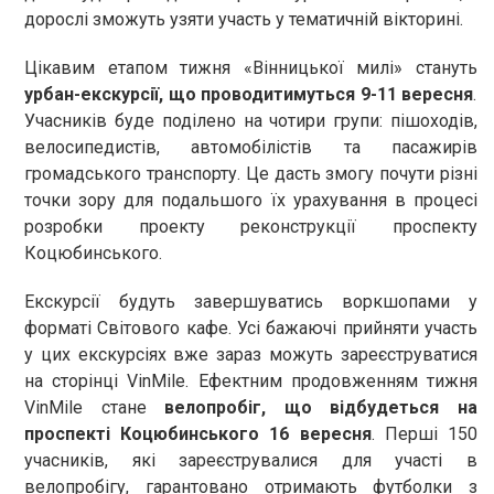
дорослі зможуть узяти участь у тематичній вікторині.
Цікавим етапом тижня «Вінницької милі» стануть
урбан-екскурсії, що проводитимуться 9-11 вересня
.
Учасників буде поділено на чотири групи: пішоходів,
велосипедистів, автомобілістів та пасажирів
громадського транспорту. Це дасть змогу почути різні
точки зору для подальшого їх урахування в процесі
розробки проекту реконструкції проспекту
Коцюбинського.
Екскурсії будуть завершуватись воркшопами у
форматі Світового кафе. Усі бажаючі прийняти участь
у цих екскурсіях вже зараз можуть зареєструватися
на сторінці VinMile. Ефектним продовженням тижня
VinMile стане
велопробіг, що відбудеться на
проспекті Коцюбинського 16 вересня
. Перші 150
учасників, які зареєструвалися для участі в
велопробігу, гарантовано отримають футболки з