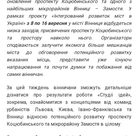
оновлення проспекту Коцюбинського та одного з
найбільших мікрорайонів Вінниці – Замостя. У
рамках проекту «Інтегрований розвиток міст в
Україні»
з 8 по 16 вересня
у місті Вінниця відбудеться
низка заходів, присвячених проспекту Коцюбинського
та простору навколо нього. Організатори
сподіваються залучити якомога більше мешканців
міста до обговорення потенційного розвитку
вказаних місць, представити уже існуючі
напрацювання та почути думки та побажання від
самих вінничан.
За цей тиждень вінничани зможуть детальніше
дізнатися про результати роботи «Студії ідей»,
зокрема, ознайомитися з концепціями від команд
урбаністів Львова, Києва, Івано-Франківська та
Вінниці відносно потенційного розвитку проспекту
Коцюбинського та мікрорайону Замостя в цілому.