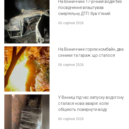
На Вінниччині 17-річний водій без
посвідчення влаштував
смертельну ДТП: був п'яний
06 серпня 2026
На Вінниччині горіли комбайн, два
сінники та гараж: що сталося
06 серпня 2026
У Вінниці під час запуску водогону
сталася нова аварія: коли
обіцяють повернути воду
06 серпня 2026