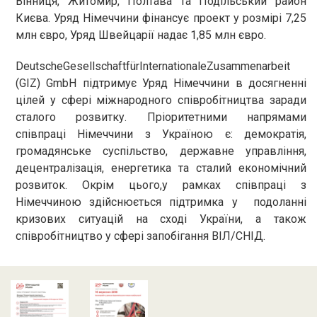
Вінниця, Житомир, Полтава та Подільський район
Києва. Уряд Німеччини фінансує проект у розмірі 7,25
млн євро, Уряд Швейцарії надає 1,85 млн євро.
DeutscheGesellschaftfürInternationaleZusammenarbeit
(GIZ) GmbH підтримує Уряд Німеччини в досягненні
цілей у сфері міжнародного співробітництва заради
сталого розвитку. Пріоритетними напрямами
співпраці Німеччини з Україною є: демократія,
громадянське суспільство, державне управління,
децентралізація, енергетика та сталий економічний
розвиток. Окрім цього,у рамках співпраці з
Німеччиною здійснюється підтримка у подоланні
кризових ситуацій на сході України, а також
співробітництво у сфері запобігання ВІЛ/СНІД.