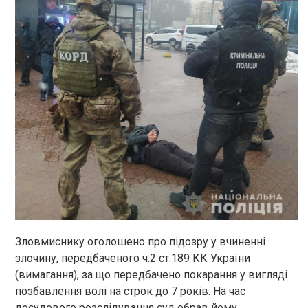
Зловмиснику оголошено про підозру у вчиненні
злочину, передбаченого ч.2 ст.189 КК України
(вимагання), за що передбачено покарання у вигляді
позбавлення волі на строк до 7 років. На час
досудового розслідування суд обрав йому