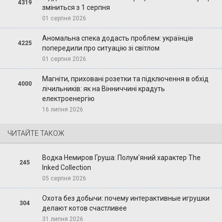
4319
зміниться з 1 серпня
01 серпня 2026
Аномальна спека додасть проблем: українців
4225
попередили про ситуацію зі світлом
01 серпня 2026
Магніти, приховані розетки та підключення в обхід
4000
лічильників: як на Вінниччині крадуть
електроенергію
16 липня 2026
ЧИТАЙТЕ ТАКОЖ
Водка Немиров Груша: Полум'яний характер The
245
Inked Collection
05 серпня 2026
Охота без добычи: почему интерактивные игрушки
304
делают котов счастливее
31 липня 2026