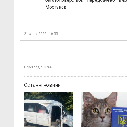
багатоповерхівок передбачено ви
Моргунов.
21 січня 2022 - 10:55
Переглядів:
3766
Останні новини