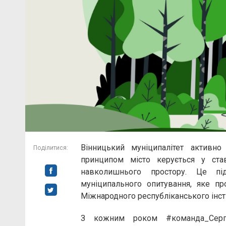
Вінницький муніципалітет активно
Поділитися:
принципом місто керується у ста
навколишнього простору. Це під
муніципального опитування, яке пр
Міжнародного республіканського інстит
З кожним роком #команда_Сергі