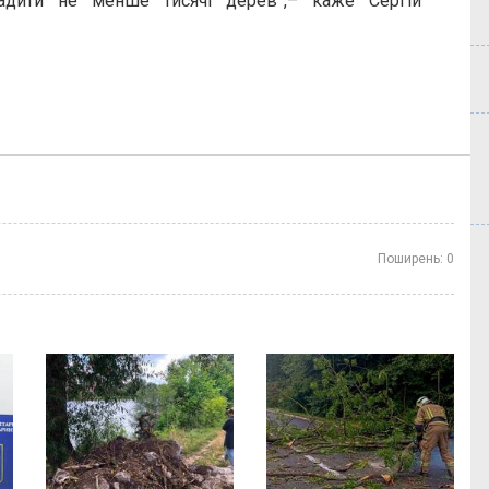
садити не менше тисячі дерев”,– каже Сергій
Поширень:
0