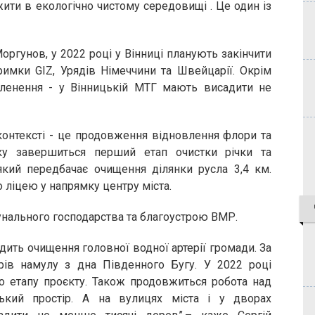
ти в екологічно чистому середовищі . Це один із
оргунов, у 2022 році у Вінниці планують закінчити
римки GIZ, Урядів Німеччини та Швейцарії. Окрім
еленення - у Вінницькій МТГ мають висадити не
онтексті - це продовження відновлення флори та
ку завершиться перший етап очистки річки та
який передбачає очищення ділянки русла 3,4 км.
 ліцею у напрямку центру міста.
нального господарства та благоустрою ВМР.
дить очищення головної водної артерії громади. За
трів намулу з дна Південного Бугу. У 2022 році
о етапу проєкту. Також продовжиться робота над
ький простір. А на вулицях міста і у дворах