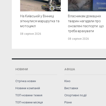
На Київській у Вінниці
Власникам домашніх
зіткнулися маршрутка та
тварин нагадали про
мотоцикл
оновлені паспорти: що
треба врахувати
08 серпня 2026
08 серпня 2026
НОВИНИ
АФІША
Стрічка новин
Кіно
Новини компаній
Виставки
ТОП-новини тижня
Спортивні події
ТОП-новини місяця
Різне