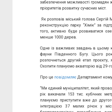
забезпечення можливості громадян жи
пріоритетів розвитку сучасних міст.
Як розповів міський голова Сергій М
реконструкцію парку “Хімік” за підт
того, активно буде розвиватися оз
менше 1000 дерев.
Одне із важливих завдань в цьому к
фауни Південного Бугу. Цього ро
розпочнеться другий етап проєкту, 
Охопити плануємо акваторію від 29-го
Про це
повідомляє
Департамент кому
“Ми єдиний муніципалітет, який прово
рік викачали 153 тис. кубічних ме
плануємо приступити вже до другог
інтеграцією 37 малих річок у міс