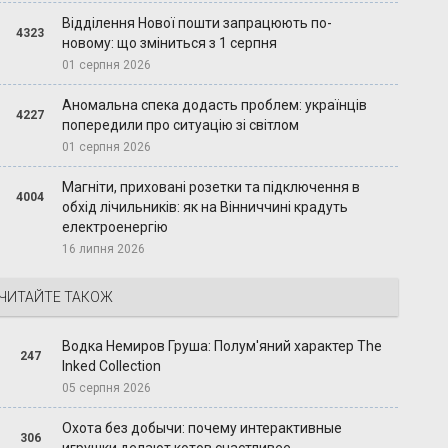
Відділення Нової пошти запрацюють по-
4323
новому: що зміниться з 1 серпня
01 серпня 2026
Аномальна спека додасть проблем: українців
4227
попередили про ситуацію зі світлом
01 серпня 2026
Магніти, приховані розетки та підключення в
4004
обхід лічильників: як на Вінниччині крадуть
електроенергію
16 липня 2026
ЧИТАЙТЕ ТАКОЖ
Водка Немиров Груша: Полум'яний характер The
247
Inked Collection
05 серпня 2026
Охота без добычи: почему интерактивные
306