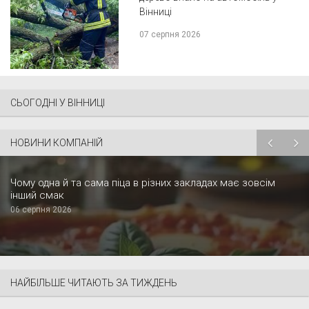
Вінниці
07 серпня 2026
СЬОГОДНІ У ВІННИЦІ
НОВИНИ КОМПАНІЙ
Чому одна й та сама піца в різних закладах має зовсім
інший смак
06 серпня 2026
НАЙБІЛЬШЕ ЧИТАЮТЬ ЗА ТИЖДЕНЬ