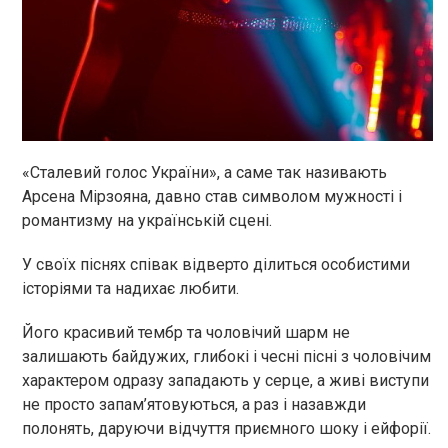
«Сталевий голос України», а саме так називають
Арсена
Мірзояна
, давно став символом мужності і
романтизму на українській сцені.
У своїх піснях співак відверто ділиться особистими
історіями та надихає любити.
Його красивий тембр та чоловічий шарм не
залишають байдужих, глибокі і чесні пісні з чоловічим
характером одразу западають у серце, а живі виступи
не просто запам’ятовуються, а раз і назавжди
полонять, даруючи відчуття приємного шоку і ейфорії.