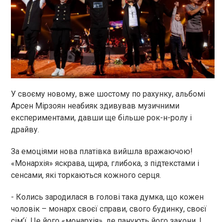
У своєму новому, вже шостому по рахунку, альбомі
Арсен
Мірзоян
неабияк здивував музичними
експериментами, давши ще більше рок-н-ролу і
драйву
.
За емоціями нова платівка вийшла вражаючою!
«Монархія» яскрава, щира, глибока, з підтекстами і
сенсами, які торкаються кожного серця.
- Колись зародилася в голові така думка, що кожен
чоловік – монарх своєї справи, свого будинку, своєї
сім’ї. Це його «монархія», де панують його закони. І