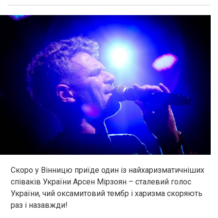
Скоро у Вінницю приїде о
дин із
найхаризматичніших
співаків України Арсен
Мірзоян
– сталевий голос
України, чий оксамитовий тембр і харизма скоряють
раз і назавжди
!