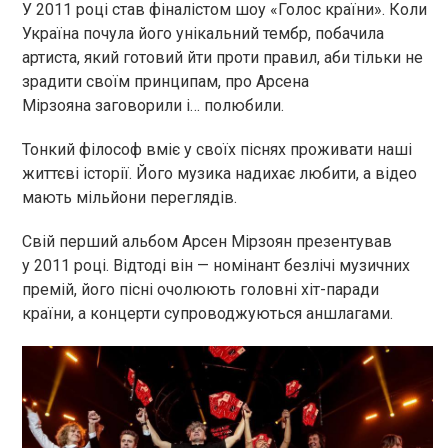
У 2011 році став фіналістом шоу «Голос країни». Коли
Україна почула його унікальний тембр, побачила
артиста, який готовий йти проти правил, аби тільки не
зрадити своїм принципам, про Арсена
Мірзояна заговорили і… полюбили.
Тонкий філософ вміє у своїх піснях проживати наші
життєві історії. Його музика надихає любити, а відео
мають мільйони переглядів.
Свій перший альбом Арсен Мірзоян презентував
у 2011 році. Відтоді він — номінант безлічі музичних
премій, його пісні очолюють головні хіт-паради
країни, а концерти супроводжуються аншлагами.