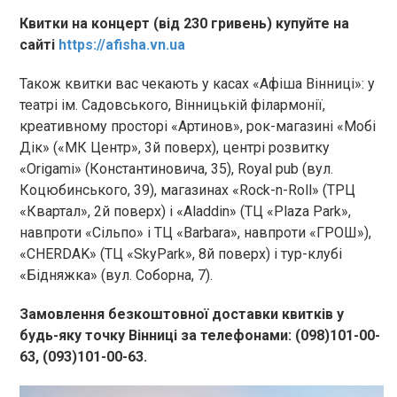
Квитки на концерт (від 230 гривень)
купуйте
на
сайті
https
://
afisha.vn.ua
Також квитки вас чекають
у касах «Афіша Вінниці»:
у
театрі ім. Садовського, Вінницькій філармонії,
креативному просторі «
Артинов
»,
рок-магазині
«
Мобі
Дік» («МК Центр», 3й поверх), центрі розвитку
«
Origami
» (
Константиновича
, 35),
Roy
al
pub
(
вул
.
Коцюбинського
, 39)
,
магазинах
«Rock-n-Roll» (ТРЦ
«Квартал», 2й поверх) і «
Aladdin
» (ТЦ «
Plaza
Park
»,
навпроти «Сільпо» і ТЦ «
Barbara
», навпроти «ГРОШ»),
«CHERDAK» (ТЦ «
SkyPark
», 8й поверх) і тур-клубі
«Бідняжка»
(вул. Соборна, 7)
.
Замовлення безкоштовної доставки квитків у
будь-яку точку Вінниці за телефонами:
(098)101-00-
63, (093)101-00-63.