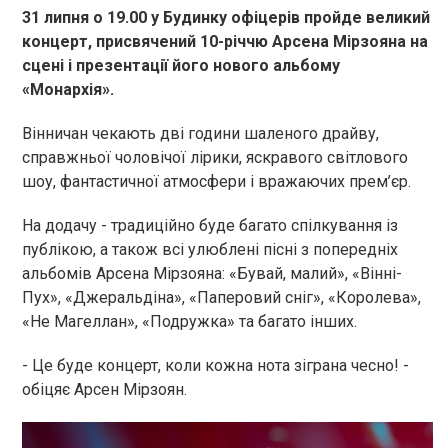
31 липня о 19.00 у Будинку офіцерів
пройде великий
концерт, присвячений 10-річчю Арсена
Мірзояна
на
сцені і презентації його нового альбому
«Монархія».
Вінничан
чека
ють
дві години шаленого драйву,
справжньої чоловічої лірики, яскравого світлового
шоу, фантастичної атмосфери і вражаючих прем’єр.
На додачу - традиційно буде б
агато спілкування із
публікою,
а також всі улюблені пісні з попередніх
альбомів Арсена
Мірзояна
: «Бувай, малий», «
Вінні-
Пух
», «
Джеральдіна
», «Паперовий сніг», «Королева»,
«Не Магеллан», «Подружка» та багато інших.
- Це буде концерт, коли кожна нота зіграна чесно! -
обіцяє Арсен
Мірзоян
.