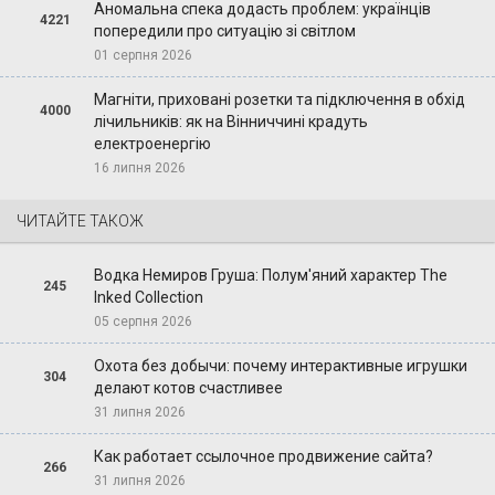
Аномальна спека додасть проблем: українців
4221
попередили про ситуацію зі світлом
01 серпня 2026
Магніти, приховані розетки та підключення в обхід
4000
лічильників: як на Вінниччині крадуть
електроенергію
16 липня 2026
ЧИТАЙТЕ ТАКОЖ
Водка Немиров Груша: Полум'яний характер The
245
Inked Collection
05 серпня 2026
Охота без добычи: почему интерактивные игрушки
304
делают котов счастливее
31 липня 2026
Как работает ссылочное продвижение сайта?
266
31 липня 2026