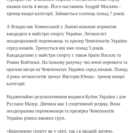
юнаків посів 4 місце. Його наставник Андрій Москвін -
тренер вищої категорії. Займається хлопець понад 7 років.
А Владислав Хоменський у Львові виконав норматив
кандидата в майстри спорту України. Легкоатлет
неодноразовий переможець та призер Чемпіонатів України
серед юнаків. Тренується він вже понад 5 років.
Кандидатами у майстри спорту є також брати Василь та
Роман Войтюки. На їхньому рахунку численні перемоги та
призові місця на Чемпіонатах України серед юнаків. Понад
4 роки легкоатлетів тренує Вікторія Юнаш - тренер вищої
категорії.
Надзвичайно результативним видався Кубок України і для
Руслани Мазур. Дівчина має І спортивний розряд. Вона
неодноразова переможниця та призерка Чемпіонатів
України різних вікових груп.
«Королевою спорту як у світі, так і в міській дитячо-