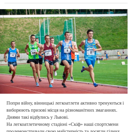
Попри війну, вінницькі легкоатлети активно тренуються і
виборюють призові місця на різноманітних змаганнях.
Днями такі відбулись у Львові.
На легкоатлетичному стадіоні «Скіф» наші спортсмени
продемонстрували свою майстерність та досягли гідних