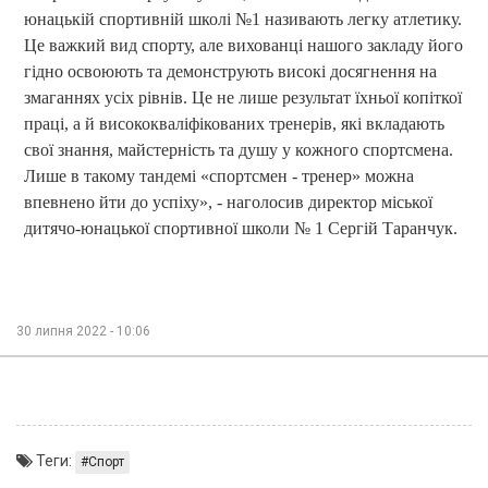
юнацькій спортивній школі №1 називають легку атлетику.
Це важкий вид спорту, але вихованці нашого закладу його
гідно освоюють та демонструють високі досягнення на
змаганнях усіх рівнів. Це не лише результат їхньої копіткої
праці, а й висококваліфікованих тренерів, які вкладають
свої знання, майстерність та душу у кожного спортсмена.
Лише в такому тандемі «спортсмен - тренер» можна
впевнено йти до успіху», - наголосив директор міської
дитячо-юнацької спортивної школи № 1 Сергій Таранчук.
30 липня 2022 - 10:06
Теги:
Спорт