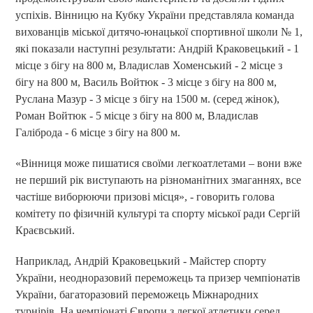
успіхів. Вінницю на Кубку України представляла команда
вихованців міської дитячо-юнацької спортивної школи № 1,
які показали наступні результати: Андрій Краковецький - 1
місце з бігу на 800 м, Владислав Хоменський - 2 місце з
бігу на 800 м, Василь Войтюк - 3 місце з бігу на 800 м,
Руслана Мазур - 3 місце з бігу на 1500 м. (серед жінок),
Роман Войтюк - 5 місце з бігу на 800 м, Владислав
Галіброда - 6 місце з бігу на 800 м.
«Вінниця може пишатися своїми легкоатлетами – вони вже
не перший рік виступають на різноманітних змаганнях, все
частіше виборюючи призові місця», - говорить голова
комітету по фізичній культурі та спорту міської ради Сергій
Краєвський.
Наприклад, Андрій Краковецький - Майстер спорту
України, неодноразовий переможець та призер чемпіонатів
України, багаторазовий переможець Міжнародних
турнірів. На чемпіонаті Європи з легкої атлетики серед