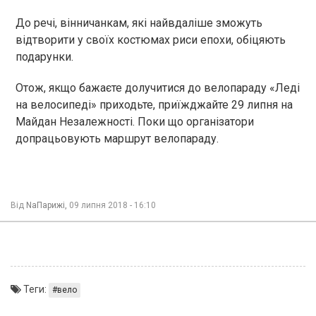
До речі, вінничанкам, які найвдаліше зможуть
відтворити у своїх костюмах риси епохи, обіцяють
подарунки.
Отож, якщо бажаєте долучитися до велопараду «Леді
на велосипеді» приходьте, приїжджайте 29 липня на
Майдан Незалежності. Поки що організатори
допрацьовують маршрут велопараду.
Від
NaПарижі,
09 липня 2018 - 16:10
Теги:
вело