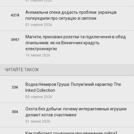
01 серпня 2026
Аномальна спека додасть проблем: українців
4218
попередили про ситуацію зі світлом
01 серпня 2026
Магніти, приховані розетки та підключення в обхід
3997
лічильників: як на Вінниччині крадуть
електроенергію
16 липня 2026
ЧИТАЙТЕ ТАКОЖ
Водка Немиров Груша: Полум'яний характер The
236
Inked Collection
05 серпня 2026
Охота без добычи: почему интерактивные игрушки
304
делают котов счастливее
31 липня 2026
Как работает ссылочное продвижение сайта?