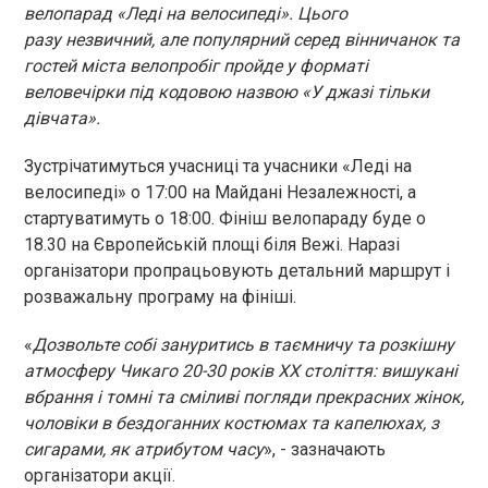
велопарад «Леді на велосипеді». Цього
разу незвичний, але популярний серед вінничанок та
гостей міста велопробіг пройде у форматі
веловечірки під кодовою назвою «У джазі тільки
дівчата».
Зустрічатимуться учасниці та учасники «Леді на
велосипеді» о 17:00 на Майдані Незалежності, а
стартуватимуть о 18:00. Фініш велопараду буде о
18.30 на Європейській площі біля Вежі. Наразі
організатори пропрацьовують детальний маршрут і
розважальну програму на фініші.
«
Дозвольте собі зануритись в таємничу та розкішну
атмосферу Чикаго 20-30 років ХХ століття: вишукані
вбрання і томні та сміливі погляди прекрасних жінок,
чоловіки в бездоганних костюмах та капелюхах, з
сигарами, як атрибутом часу
», - зазначають
організатори акції.