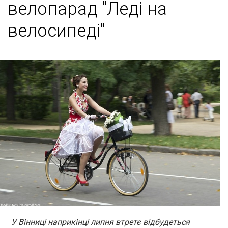
велопарад "Леді на
велосипеді"
У Вінниці наприкінці липня втретє відбудеться